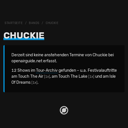
STARTSEITE
BANDS
CHUCKIE
CHUCKIE
Derzeit sind keine anstehenden Termine von Chuckie bei
openairguide.net erfasst.
12 Shows im
Tour-Archiv
gefunden – u.a. Festivalauftritte
am Touch The Air
, am Touch The Lake
und am Isle
[1x]
[1x]
Of Dreams
.
[1x]