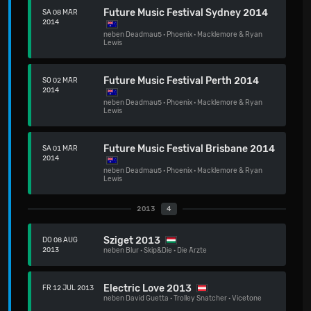
Future Music Festival Sydney 2014
SA 08 MÄR
2014
neben
Deadmau5
·
Phoenix
·
Macklemore & Ryan
Lewis
Future Music Festival Perth 2014
SO 02 MÄR
2014
neben
Deadmau5
·
Phoenix
·
Macklemore & Ryan
Lewis
Future Music Festival Brisbane 2014
SA 01 MÄR
2014
neben
Deadmau5
·
Phoenix
·
Macklemore & Ryan
Lewis
2013
4
Sziget 2013
DO 08 AUG
2013
neben
Blur
·
Skip&Die
·
Die Ärzte
Electric Love 2013
FR 12 JUL 2013
neben
David Guetta
·
Trolley Snatcher
·
Vicetone