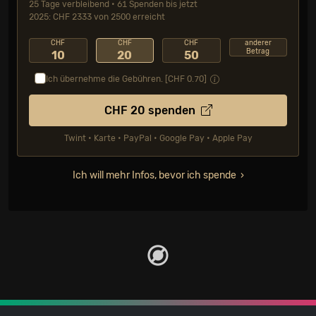
25 Tage verbleibend • 61 Spenden bis jetzt
2025: CHF 2333 von 2500 erreicht
CHF
CHF
CHF
anderer
Betrag
10
20
50
Ich übernehme die Gebühren. [CHF
0.70
]
CHF
20
spenden
Twint • Karte • PayPal • Google Pay • Apple Pay
Ich will mehr Infos, bevor ich spende