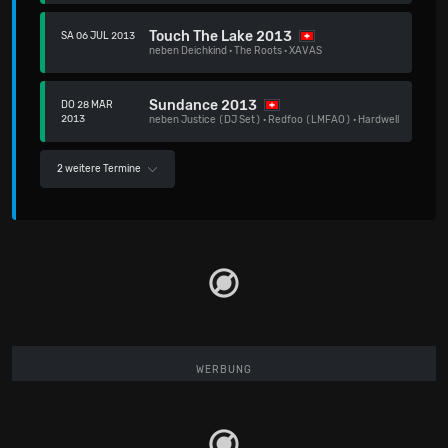
Touch The Lake 2013
SA 06 JUL 2013
neben
Deichkind
·
The Roots
·
XAVAS
Sundance 2013
DO 28 MÄR
2013
neben
Justice (DJ Set)
·
Redfoo (LMFAO)
·
Hardwell
2 weitere Termine
WERBUNG