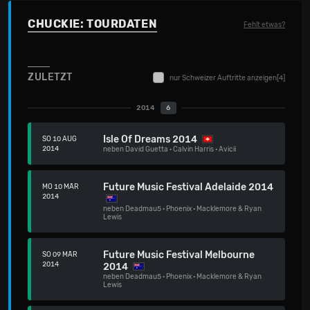
CHUCKIE: TOURDATEN
Fehlt etwas?
ZULETZT
nur Schweizer Auftritte anzeigen
[4]
2014
6
Isle Of Dreams 2014
SO 10 AUG
2014
neben
David Guetta
·
Calvin Harris
·
Avicii
Future Music Festival Adelaide 2014
MO 10 MÄR
2014
neben
Deadmau5
·
Phoenix
·
Macklemore & Ryan
Lewis
Future Music Festival Melbourne
SO 09 MÄR
2014
2014
neben
Deadmau5
·
Phoenix
·
Macklemore & Ryan
Lewis