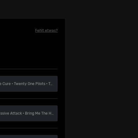
Fehlt etwas?
e Cure
·
Twenty One Pilots
·
Teddy Swims
ssive Attack
·
Bring Me The Horizon
·
Chase And Status