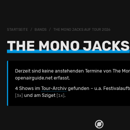
STARTSEITE
BANDS
THE MONO JACKS AUF TOUR 2026
THE MONO JACKS
Derzeit sind keine anstehenden Termine von The Mo
openairguide.net erfasst.
4 Shows im
Tour-Archiv
gefunden – u.a. Festivalauftr
und am Sziget
.
[3x]
[1x]