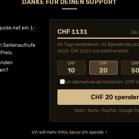
DANKE FÜR DEINEN SUPPORT
guide.net ein
1-
CHF 1131
Zie
24 Tage verbleibend • 61 Spenden bis jet
n Seiten­aufrufe
2025: CHF 2333 von 2500 erreicht
Preis.
fenden
CHF
CHF
CH
10
20
5
ken?
Ich übernehme die Gebühren. [CHF
0
CHF
20
spende
Twint • Karte • PayPal • Google P
Ich will mehr Infos, bevor ich spende