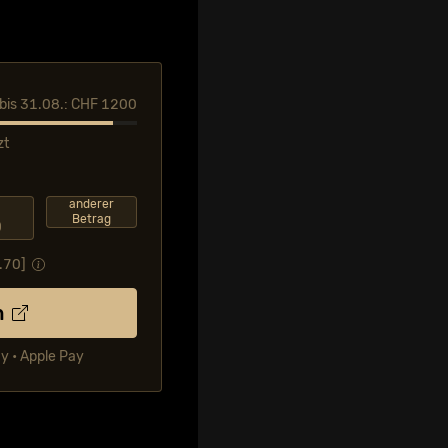
l bis 31.08.: CHF 1200
zt
F
anderer
Betrag
0
.70
]
n
ay • Apple Pay