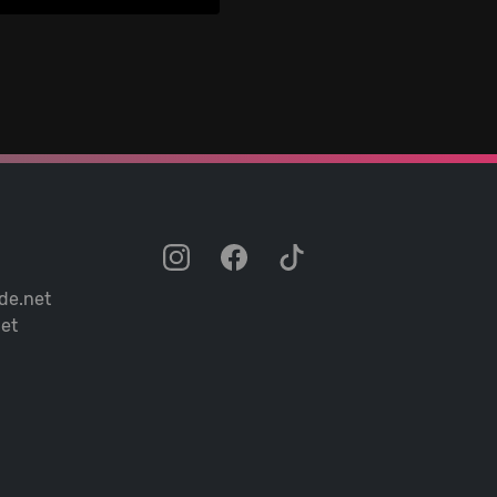
de.net
et