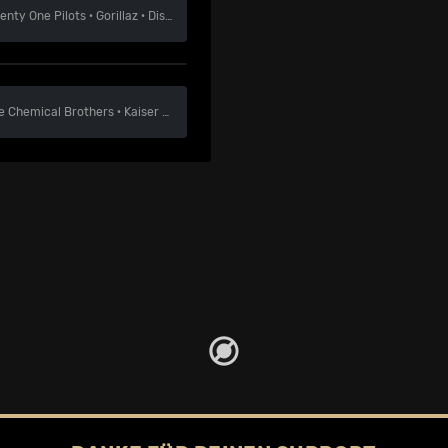
enty One Pilots
·
Gorillaz
·
Disclosure
e Chemical Brothers
·
Kaiser Chiefs
·
Pulp