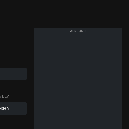
WERBUNG
ELL?
elden