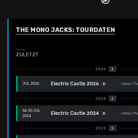
THE MONO JACKS: TOURDATEN
ZULETZT
2026
1
Electric Castle 2026
JUL 2026
neben
Th
2024
1
SA 20 JUL
Electric Castle 2024
neben
Ma
2024
2022
1