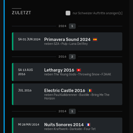
ZULETZT
nur Schweizer Auftritte anzeigen
[1]
2024
1
Primavera Sound 2024
SA 01 JUN 2024
neben
SZA
·
Pulp
·
Lana Del Rey
2016
2
Lethargy 2016
SA 13 AUG
2016
neben
The Young Gods
·
Throwing Snow
·
FJAAK
Electric Castle 2016
JUL 2016
neben
Paul Kalkbrenner
·
Bastille
·
Bring Me The
Horizon
2014
1
Nuits Sonores 2014
MI 28 MAI 2014
neben
Kraftwerk
·
Darkside
·
Four Tet