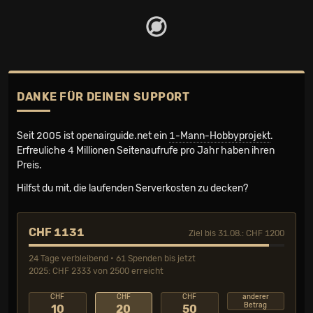
DANKE FÜR DEINEN SUPPORT
Seit 2005 ist openairguide.net ein
1-Mann-Hobbyprojekt
.
Erfreuliche 4 Millionen Seiten­aufrufe pro Jahr haben ihren
Preis.
Hilfst du mit, die laufenden Serverkosten zu decken?
CHF 1131
Ziel bis 31.08.: CHF 1200
24 Tage verbleibend • 61 Spenden bis jetzt
2025: CHF 2333 von 2500 erreicht
CHF
CHF
CHF
anderer
Betrag
10
20
50