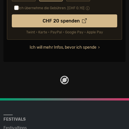
Ich übernehme die Gebühren. [CHF
0.70
]
CHF
20
spenden
Twint • Karte • PayPal • Google Pay • Apple Pay
Ich will mehr Infos, bevor ich spende
FESTIVALS
Festivaltipps