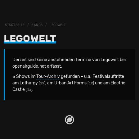
STARTSEITE
BANDS
LEGOWELT
LEGOWELT
Derzeit sind keine anstehenden Termine von Legowelt bei
openairguide.net erfasst.
5 Shows im
Tour-Archiv
gefunden – u.a. Festivalauftritte
am Lethargy
, am Urban Art Forms
und am Electric
[1x]
[1x]
Castle
.
[1x]