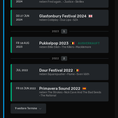
2024
neben
Fred again..
·
Justice
·
Skrillex
Glastonbury Festival 2024
DO 27 JUN
2024
neben
Coldplay
·
Dua Lipa
·
SZA
2023
1
Pukkelpop 2023
FR 18 AUG
AUSVERKAUFT
2023
neben
Billie Eilish
·
The Killers
·
Macklemore
2022
2
Dour Festival 2022
JUL 2022
neben
Squarepusher
·
Flume
·
Sven Väth
Primavera Sound 2022
FR 03 JUN 2022
neben
The Strokes
·
Nick Cave And The Bad Seeds
·
The National
9 weitere Termine