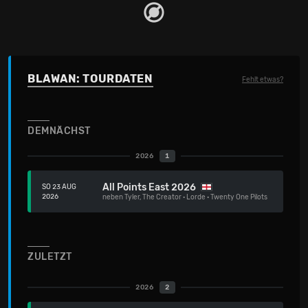
BLAWAN: TOURDATEN
Fehlt etwas?
DEMNÄCHST
2026
1
All Points East 2026
SO 23 AUG
2026
neben
Tyler, The Creator
·
Lorde
·
Twenty One Pilots
ZULETZT
2026
2