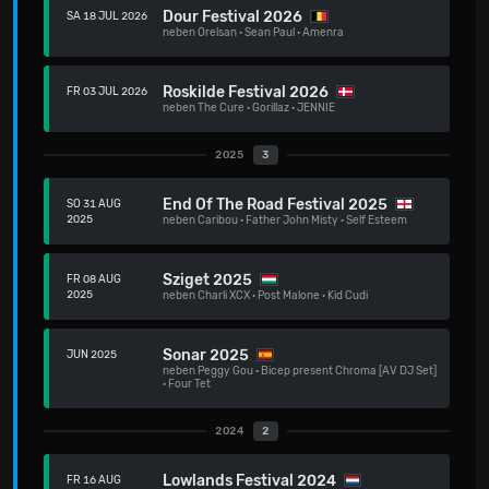
Dour Festival 2026
SA 18 JUL 2026
neben
Orelsan
·
Sean Paul
·
Amenra
Roskilde Festival 2026
FR 03 JUL 2026
neben
The Cure
·
Gorillaz
·
JENNIE
2025
3
End Of The Road Festival 2025
SO 31 AUG
2025
neben
Caribou
·
Father John Misty
·
Self Esteem
Sziget 2025
FR 08 AUG
2025
neben
Charli XCX
·
Post Malone
·
Kid Cudi
Sonar 2025
JUN 2025
neben
Peggy Gou
·
Bicep present Chroma [AV DJ Set]
·
Four Tet
2024
2
Lowlands Festival 2024
FR 16 AUG