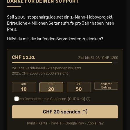
DANKE FÜR DEINEN SUPPORT
Seit 2005 ist openairguide.net ein
1-Mann-Hobbyprojekt
.
Erfreuliche 4 Millionen Seiten­aufrufe pro Jahr haben ihren
Preis.
Hilfst du mit, die laufenden Serverkosten zu decken?
CHF 1131
Ziel bis 31.08.: CHF 1200
24 Tage verbleibend • 61 Spenden bis jetzt
2025: CHF 2333 von 2500 erreicht
CHF
CHF
CHF
anderer
Betrag
10
20
50
Ich übernehme die Gebühren. [CHF
0.70
]
CHF
20
spenden
Twint • Karte • PayPal • Google Pay • Apple Pay