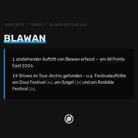
STARTSEITE
BANDS
BLAWAN AUF TOUR 2026
BLAWAN
1 anstehender Auftritt von Blawan erfasst —
am All Points
East 2026
.
19 Shows im
Tour-Archiv
gefunden – u.a. Festivalauftritte
am Dour Festival
, am Sziget
und am Roskilde
[4x]
[2x]
Festival
.
[2x]