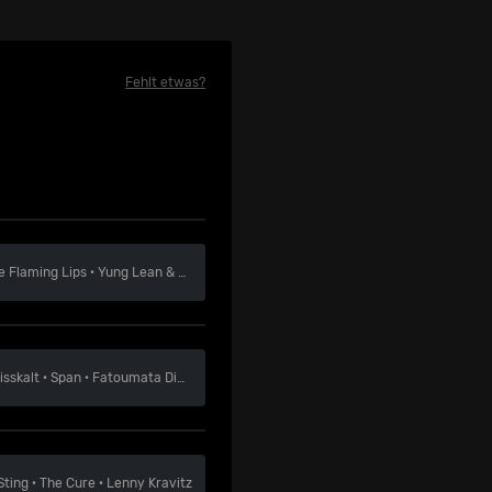
Fehlt etwas?
e Flaming Lips
·
Yung Lean & Bladee
·
Amyl And The Sniffers
isskalt
·
Span
·
Fatoumata Diawara
Sting
·
The Cure
·
Lenny Kravitz