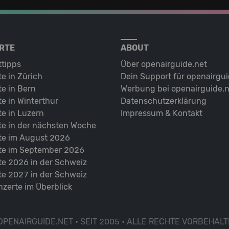
RTE
ABOUT
ttipps
Über openairguide.net
e in Zürich
Dein Support für openairgui
e in Bern
Werbung bei openairguide.n
e in Winterthur
Datenschutz­erklärung
e in Luzern
Impressum & Kontakt
te in der nächsten Woche
te im August 2026
te im September 2026
te 2026 in der Schweiz
te 2027 in der Schweiz
nzerte im Überblick
OPENAIRGUIDE.NET • SEIT 2005 • ALLE RECHTE VORBEHALT