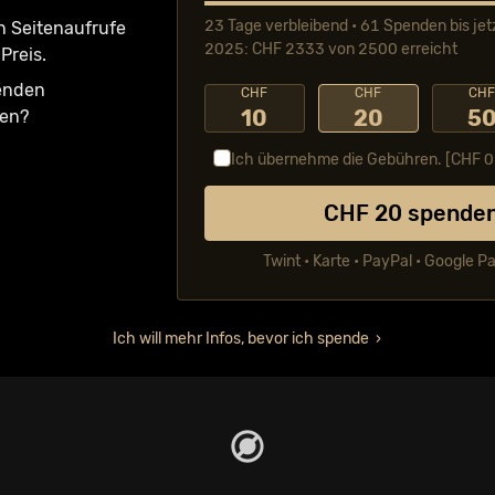
23 Tage verbleibend • 61 Spenden bis jet
n Seiten­aufrufe
2025: CHF 2333 von 2500 erreicht
Preis.
fenden
CHF
CHF
CH
10
20
5
ken?
Ich übernehme die Gebühren. [CHF
0
CHF
20
spende
Twint • Karte • PayPal • Google P
Ich will mehr Infos, bevor ich spende