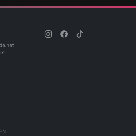
de.net
et
EN.