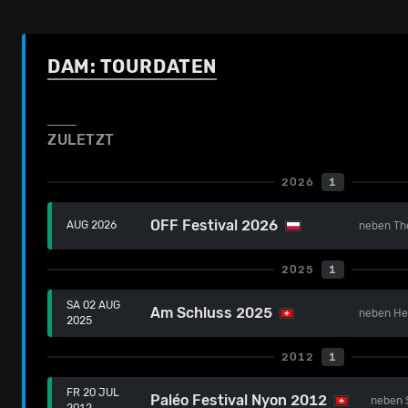
DAM: TOURDATEN
ZULETZT
2026
1
OFF Festival 2026
AUG 2026
neben
Th
2025
1
SA 02 AUG
Am Schluss 2025
neben
He
2025
2012
1
FR 20 JUL
Paléo Festival Nyon 2012
neben
2012