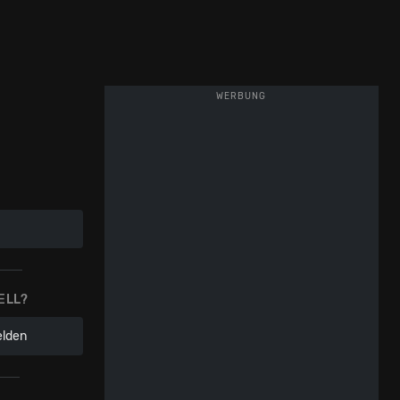
WERBUNG
ELL?
elden