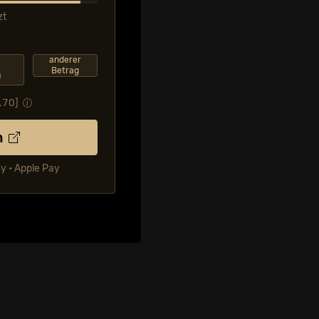
zt
F
anderer
Betrag
0
.70
]
n
ay • Apple Pay