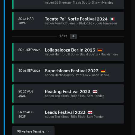
neben
Ed Sheeran
·
Travis Scott
·
Shawn Mendes
Tecate Pa'l Norte Festival 2024
SO 31 MÄR
2024
neben
Kendrick Lamar
·
Blink-182
·
Louis Tomlinson
2023
9
Lollapalooza Berlin 2023
SO 10 SEP 2023
neben
Mumford & Sons
·
David Guetta
·
Macklemore
Superbloom Festival 2023
SO 03 SEP 2023
neben
Martin Garrix
·
Peter Fox
·
Jason Derulo
Reading Festival 2023
SO 27 AUG
2023
neben
The Killers
·
Billie Eilish
·
Sam Fender
Leeds Festival 2023
FR 25 AUG
2023
neben
The Killers
·
Billie Eilish
·
Sam Fender
90 weitere Termine