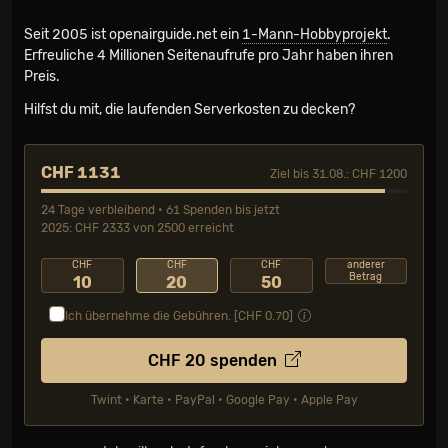
Seit 2005 ist openairguide.net ein
1-Mann-Hobbyprojekt
.
Erfreuliche 4 Millionen Seiten­aufrufe pro Jahr haben ihren
Preis.
Hilfst du mit, die laufenden Serverkosten zu decken?
CHF 1131
Ziel bis 31.08.: CHF 1200
24 Tage verbleibend • 61 Spenden bis jetzt
2025: CHF 2333 von 2500 erreicht
CHF
CHF
CHF
anderer
Betrag
10
20
50
Ich übernehme die Gebühren. [CHF
0.70
]
CHF
20
spenden
Twint • Karte • PayPal • Google Pay • Apple Pay