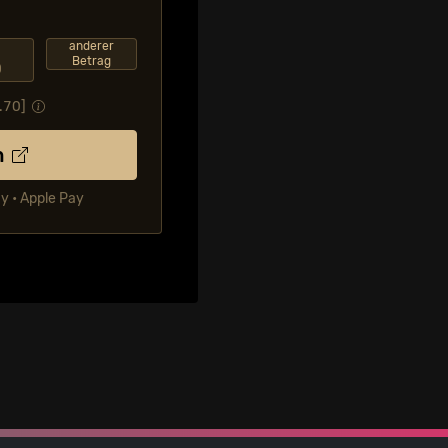
F
anderer
Betrag
0
.70
]
n
ay • Apple Pay