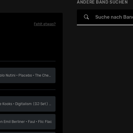
ANDERE BAND SUCHEN
Fehlt etwas?
olo Nutini
·
Placebo
·
The Chemical Brothers
e Kooks
·
Digitalism (DJ Set)
·
JFK (MSTRKRFT)
en
Emil Berliner
·
Faul
·
Flic Flac