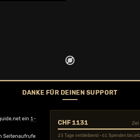
DANKE FÜR DEINEN SUPPORT
guide.net ein
1-
CHF 1131
Zie
23 Tage verbleibend • 61 Spenden bis jet
n Seiten­aufrufe