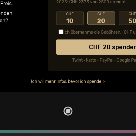
2025: CHF 2333 von 2500 erreicht
Preis.
fenden
CHF
CHF
CH
10
20
5
ken?
Ich übernehme die Gebühren. [CHF
0
CHF
20
spende
Twint • Karte • PayPal • Google P
Ich will mehr Infos, bevor ich spende