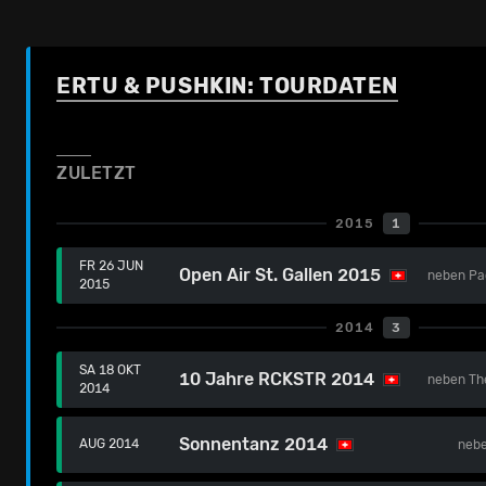
ERTU & PUSHKIN: TOURDATEN
ZULETZT
2015
1
FR 26 JUN
Open Air St. Gallen 2015
neben
Pa
2015
2014
3
SA 18 OKT
10 Jahre RCKSTR 2014
neben
Th
2014
Sonnentanz 2014
AUG 2014
neb