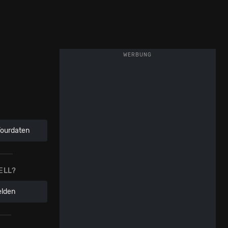
WERBUNG
Tourdaten
ELL?
elden