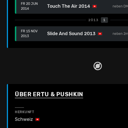
FR 20 JUN
Touch The Air 2014
neben
D
2014
2013
1
FR 15 NOV
Slide And Sound 2013
neben
2m
2013
ÜBER ERTU & PUSHKIN
HERKUNFT
Schweiz