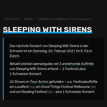
STARTSEITE
BANDS
SLEEPING WITH SIRENS AUF TOUR 2026/2027
SLEEPING WITH SIRENS
Das nächste Konzert von Sleeping With Sirens in der
Schweiz
ist am
Samstag, 20. Februar 2027 im X-Tra in
Zürich
.
Aktuell sind bei openairguide.net
3 anstehende Auftritte
von Sleeping With Sirens erfasst — 2 Festivals plus
1 Schweizer Konzert.
20 Shows im
Tour-Archiv
gefunden – u.a. Festivalauftritte
am Loudfest
, am Good Things Festival Melbourne
[1x]
[3x]
und am Reading Festival
– plus 1 Schweizer Konzert.
[2x]