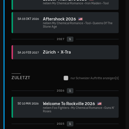
neben
My Chemical Romance
·
Iron Maiden
·
Tool
Aftershock 2026
SA 03 OKT 2026
neben
My Chemical Romance
·
Tool
·
Queens Of The
Stone Age
2027
1
Zürich · X-Tra
SA 20 FEB 2027
ZULETZT
nur Schweizer Auftritte anzeigen
[3]
2026
1
Welcome To Rockville 2026
SO 10 MAI 2026
neben
Foo Fighters
·
My Chemical Romance
·
Guns N'
Roses
2025
1