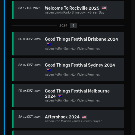
Welcome To Rockville 2025
SA 17 MAI 2025
neben
Linkin Park
·
Shinedown
·
Green Day
2024
5
Good Things Festival Brisbane 2024
SO 08 DEZ 2024
neben
KoRn
·
Sum 41
·
Violent Femmes
Good Things Festival Sydney 2024
SA 07 DEZ 2024
neben
KoRn
·
Sum 41
·
Violent Femmes
Good Things Festival Melbourne
FR 06 DEZ 2024
2024
neben
KoRn
·
Sum 41
·
Violent Femmes
Aftershock 2024
SA 12 OKT 2024
neben
Iron Maiden
·
Judas Priest
·
Slayer