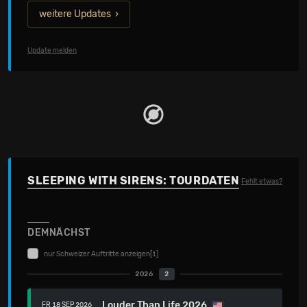
weitere Updates
Update melden
SLEEPING WITH SIRENS: TOURDATEN
Fehlt etwas?
DEMNÄCHST
nur Schweizer Auftritte anzeigen
[1]
2026
2
Louder Than Life 2026
FR 18 SEP 2026