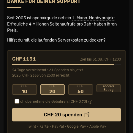
DANKE FÜR DEINEN SUPPORT
Seit 2005 ist openairguide.net ein
1-Mann-Hobbyprojekt
.
Erfreuliche 4 Millionen Seiten­aufrufe pro Jahr haben ihren
Preis.
Hilfst du mit, die laufenden Serverkosten zu decken?
CHF 1131
Ziel bis 31.08.: CHF 1200
24 Tage verbleibend • 61 Spenden bis jetzt
2025: CHF 2333 von 2500 erreicht
CHF
CHF
CHF
anderer
Betrag
10
20
50
Ich übernehme die Gebühren. [CHF
0.70
]
CHF
20
spenden
Twint • Karte • PayPal • Google Pay • Apple Pay