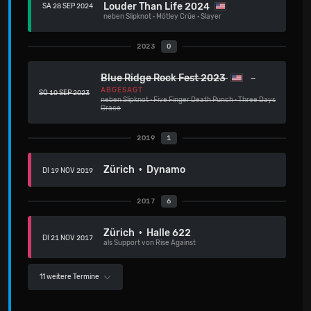
Louder Than Life 2024
SA 28 SEP 2024
neben
Slipknot
·
Mötley Crüe
·
Slayer
2023
0
Blue Ridge Rock Fest 2023
ABGESAGT
SO 10 SEP 2023
neben
Slipknot
·
Five Finger Death Punch
·
Three Days
Grace
2019
1
Zürich · Dynamo
DI 19 NOV 2019
2017
6
Zürich · Halle 622
DI 21 NOV 2017
als Support von Rise Against
11 weitere Termine