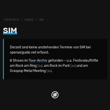
STARTSEITE
BANDS
SIM
SIM
Derzeit sind keine anstehenden Termine von SiM bei
openairguide.net erfasst.
8 Shows im
Tour-Archiv
gefunden – u.a. Festivalauftritte
am Rock am Ring
, am Rock im Park
und am
[1x]
[1x]
Graspop Metal Meeting
.
[1x]