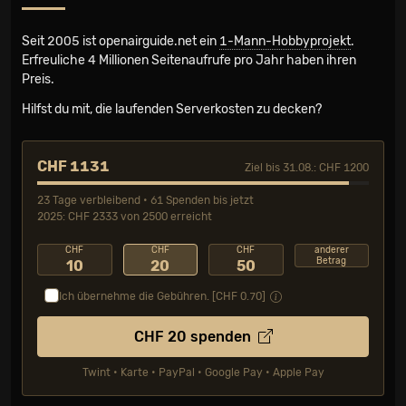
Seit 2005 ist openairguide.net ein
1-Mann-Hobbyprojekt
.
Erfreuliche 4 Millionen Seiten­aufrufe pro Jahr haben ihren
Preis.
Hilfst du mit, die laufenden Serverkosten zu decken?
CHF 1131
Ziel bis 31.08.: CHF 1200
23 Tage verbleibend • 61 Spenden bis jetzt
2025: CHF 2333 von 2500 erreicht
CHF
CHF
CHF
anderer
Betrag
10
20
50
Ich übernehme die Gebühren. [CHF
0.70
]
CHF
20
spenden
Twint • Karte • PayPal • Google Pay • Apple Pay