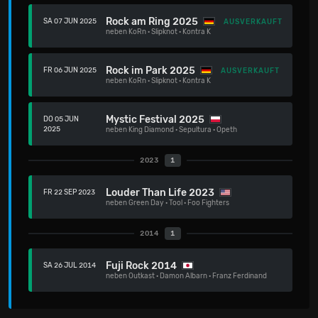
Rock am Ring 2025
SA 07 JUN 2025
AUSVERKAUFT
neben
KoRn
·
Slipknot
·
Kontra K
Rock im Park 2025
FR 06 JUN 2025
AUSVERKAUFT
neben
KoRn
·
Slipknot
·
Kontra K
Mystic Festival 2025
DO 05 JUN
2025
neben
King Diamond
·
Sepultura
·
Opeth
2023
1
Louder Than Life 2023
FR 22 SEP 2023
neben
Green Day
·
Tool
·
Foo Fighters
2014
1
Fuji Rock 2014
SA 26 JUL 2014
neben
Outkast
·
Damon Albarn
·
Franz Ferdinand