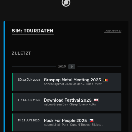
SIM: TOURDATEN
Fehlt etwas?
ZULETZT
2025
6
Graspop Metal Meeting 2025
SO 22 JUN 2025
neben
Slipknot
·
Iron Maiden
·
Judas Priest
Download Festival 2025
FR 13 JUN 2025
neben
Green Day
·
Sleep Token
·
KoRn
Rock For People 2025
MI 11 JUN 2025
neben
Linkin Park
·
Guns N' Roses
·
Slipknot