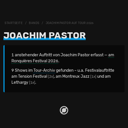
STARTSEITE
BANDS
JOACHIM PASTOR AUF TOUR 2026
JOACHIM PASTOR
1 anstehender Auftritt von Joachim Pastor erfasst —
am
Ronquières Festival 2026
.
9 Shows im
Tour-Archiv
gefunden – u.a. Festivalauftritte
am Tension Festival
, am Montreux Jazz
und am
[2x]
[1x]
Lethargy
.
[1x]