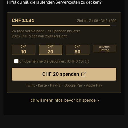
Hilfst du mit, die laufenden Serverkosten zu decken?
CHF 1131
Ziel bis 31.08.: CHF 1200
24 Tage verbleibend • 61 Spenden bis jetzt
2025: CHF 2333 von 2500 erreicht
CHF
CHF
CHF
anderer
Betrag
10
20
50
Ich übernehme die Gebühren. [CHF
0.70
]
CHF
20
spenden
Twint • Karte • PayPal • Google Pay • Apple Pay
Ich will mehr Infos, bevor ich spende