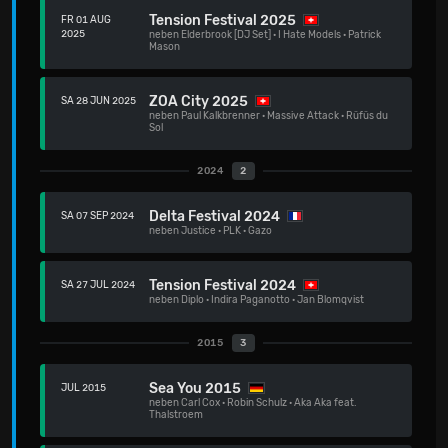
Tension Festival 2025
FR 01 AUG
2025
neben
Elderbrook [DJ Set]
·
I Hate Models
·
Patrick
Mason
ZOA City 2025
SA 28 JUN 2025
neben
Paul Kalkbrenner
·
Massive Attack
·
Rüfüs du
Sol
2024
2
Delta Festival 2024
SA 07 SEP 2024
neben
Justice
·
PLK
·
Gazo
Tension Festival 2024
SA 27 JUL 2024
neben
Diplo
·
Indira Paganotto
·
Jan Blomqvist
2015
3
Sea You 2015
JUL 2015
neben
Carl Cox
·
Robin Schulz
·
Aka Aka feat.
Thalstroem