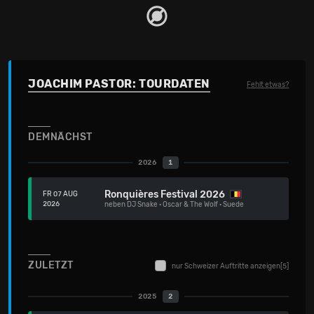
JOACHIM PASTOR: TOURDATEN
Fehlt etwas?
DEMNÄCHST
2026
1
Ronquières Festival 2026
FR 07 AUG
2026
neben
DJ Snake
·
Oscar & The Wolf
·
Suede
ZULETZT
nur Schweizer Auftritte anzeigen
[5]
2025
2