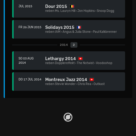
Dour 2015
JUL 2015
neben
Ms. Lauryn Hill
·
Jon Hopkins
·
Snoop Dogg
Solidays 2015
FR 26 JUN 2015
neben
IAM
·
Angus & Julia Stone
·
Paul Kalkbrenner
2014
2
Lethargy 2014
SO 03 AUG
2014
neben
Dopplereffekt
·
The Notwist
·
Voodoohop
Montreux Jazz 2014
DO 17 JUL 2014
neben
Stevie Wonder
·
Chris Rea
·
Outkast