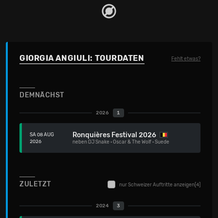
GIORGIA ANGIULI: TOURDATEN
Fehlt etwas?
DEMNÄCHST
2026
1
Ronquières Festival 2026
SA 08 AUG
2026
neben
DJ Snake
·
Oscar & The Wolf
·
Suede
ZULETZT
nur Schweizer Auftritte anzeigen
[4]
2024
3