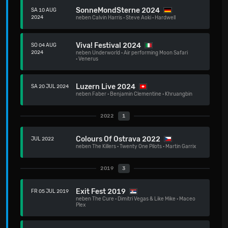
SonneMondSterne 2024
SA 10 AUG
2024
neben
Calvin Harris
·
Steve Aoki
·
Hardwell
Viva! Festival 2024
SO 04 AUG
2024
neben
Underworld
·
Air performing Moon Safari
·
Venerus
Luzern Live 2024
SA 20 JUL 2024
neben
Faber
·
Benjamin Clementine
·
Khruangbin
2022
1
Colours Of Ostrava 2022
JUL 2022
neben
The Killers
·
Twenty One Pilots
·
Martin Garrix
2019
3
Exit Fest 2019
FR 05 JUL 2019
neben
The Cure
·
Dimitri Vegas & Like Mike
·
Maceo
Plex