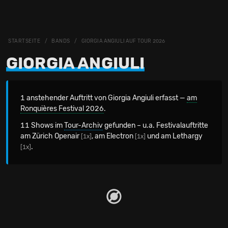
STARTSEITE
BANDS
GIORGIA ANGIULI AUF TOUR 2026
GIORGIA ANGIULI
1 anstehender Auftritt von Giorgia Angiuli erfasst —
am
Ronquières Festival 2026
.
11 Shows im
Tour-Archiv
gefunden – u.a. Festivalauftritte
am Zürich Openair
, am Electron
und am Lethargy
[1x]
[1x]
.
[1x]