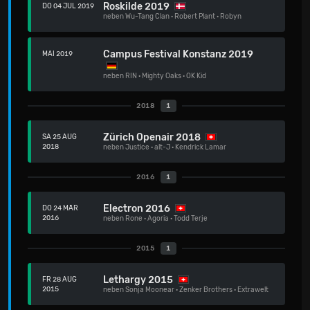
Roskilde 2019
DO 04 JUL 2019
neben
Wu-Tang Clan
·
Robert Plant
·
Robyn
Campus Festival Konstanz 2019
MAI 2019
neben
RIN
·
Mighty Oaks
·
OK Kid
2018
1
Zürich Openair 2018
SA 25 AUG
2018
neben
Justice
·
alt-J
·
Kendrick Lamar
2016
1
Electron 2016
DO 24 MÄR
2016
neben
Rone
·
Agoria
·
Todd Terje
2015
1
Lethargy 2015
FR 28 AUG
2015
neben
Sonja Moonear
·
Zenker Brothers
·
Extrawelt