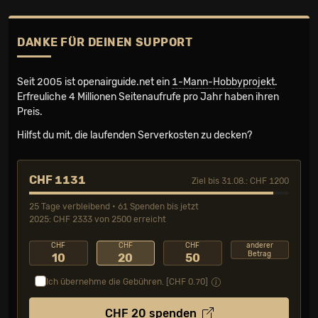
DANKE FÜR DEINEN SUPPORT
Seit 2005 ist openairguide.net ein
1-Mann-Hobbyprojekt
.
Erfreuliche 4 Millionen Seiten­aufrufe pro Jahr haben ihren
Preis.
Hilfst du mit, die laufenden Serverkosten zu decken?
CHF 1131
Ziel bis 31.08.: CHF 1200
25 Tage verbleibend • 61 Spenden bis jetzt
2025: CHF 2333 von 2500 erreicht
CHF
CHF
CHF
anderer
Betrag
10
20
50
Ich übernehme die Gebühren. [CHF
0.70
]
CHF
20
spenden