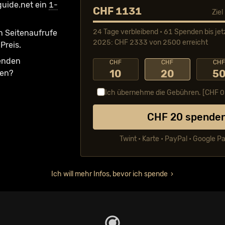
guide.net ein
1-
CHF 1131
Zie
24 Tage verbleibend • 61 Spenden bis jet
n Seiten­aufrufe
2025: CHF 2333 von 2500 erreicht
Preis.
fenden
CHF
CHF
CH
10
20
5
ken?
Ich übernehme die Gebühren. [CHF
0
CHF
20
spende
Twint • Karte • PayPal • Google P
Ich will mehr Infos, bevor ich spende