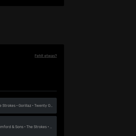
Fehlt etwas?
e Strokes
·
Gorillaz
·
Twenty One Pilots
mford & Sons
·
The Strokes
·
The Offspring