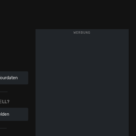
WERBUNG
Tourdaten
ELL?
elden