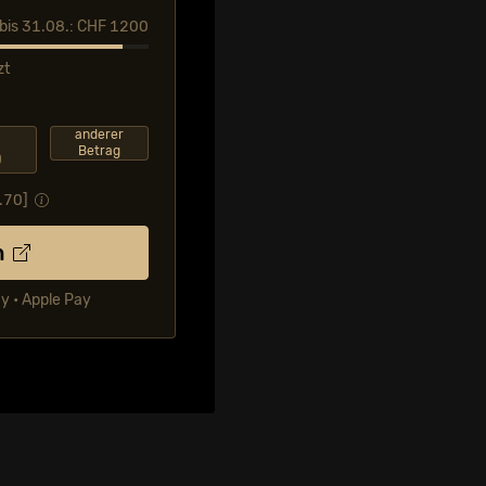
l bis 31.08.: CHF 1200
zt
F
anderer
Betrag
0
.70
]
n
ay • Apple Pay