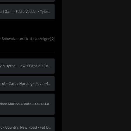
arl Jam
·
Eddie Vedder
·
Tyler Childers
r Schweizer Auftritte anzeigen
[9]
vid Byrne
·
Lewis Capaldi
·
Teddy Swims
irut
·
Curtis Harding
·
Kevin Morby
eben
Maribou State
·
Kelis
·
Folamour
ack Country, New Road
·
Fat Dog
·
Model/Actriz