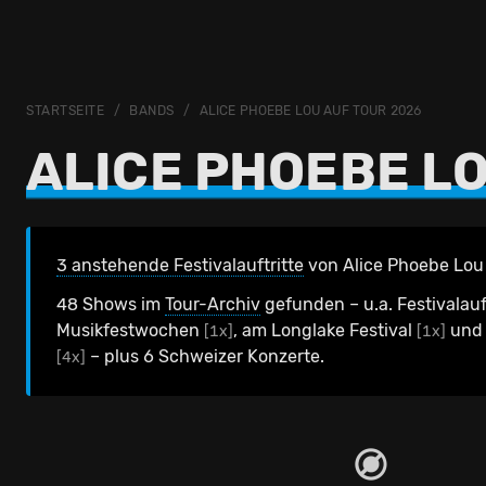
STARTSEITE
BANDS
ALICE PHOEBE LOU AUF TOUR 2026
ALICE PHOEBE L
3 anstehende Festivalauftritte
von Alice Phoebe Lou 
48 Shows im
Tour-Archiv
gefunden – u.a. Festivalauf
Musikfestwochen
, am Longlake Festival
und 
[1x]
[1x]
– plus 6 Schweizer Konzerte.
[4x]