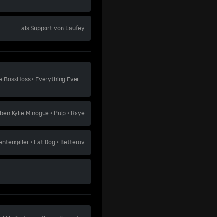
als Support von Laufey
e BossHoss
·
Everything Everything
·
Dry Cleaning
eben
Kylie Minogue
·
Pulp
·
Raye
entemøller
·
Fat Dog
·
Betterov