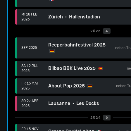
MI 18 FEB
Zürich · Hallenstadion
2026
2025
4
Reeperbahnfestival 2025
SEP 2025
neben
Th
SA 12 JUL
Bilbao BBK Live 2025
n
2025
FR 16 MAI
About Pop 2025
neben
Tr
2025
SO 27 APR
Lausanne · Les Docks
2025
2024
6
FR 15 NOV