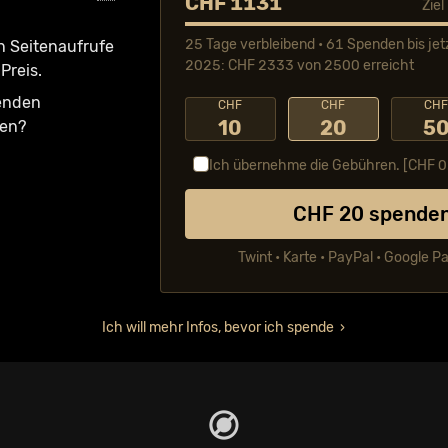
CHF 1131
Zie
25 Tage verbleibend • 61 Spenden bis jet
n Seiten­aufrufe
2025: CHF 2333 von 2500 erreicht
Preis.
fenden
CHF
CHF
CH
10
20
5
ken?
Ich übernehme die Gebühren. [CHF
0
CHF
20
spende
Twint • Karte • PayPal • Google P
Ich will mehr Infos, bevor ich spende