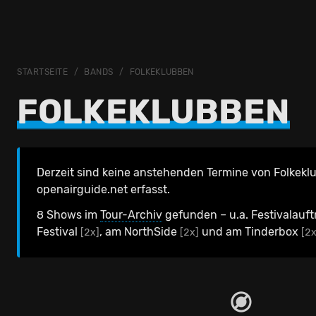
STARTSEITE
BANDS
FOLKEKLUBBEN
FOLKEKLUBBEN
Derzeit sind keine anstehenden Termine von Folkekl
openairguide.net erfasst.
8 Shows im
Tour-Archiv
gefunden – u.a. Festivalauft
Festival
, am NorthSide
und am Tinderbox
[2x]
[2x]
[2x