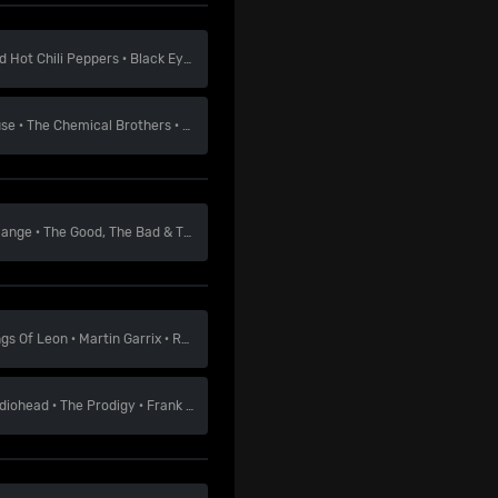
d Hot Chili Peppers
·
Black Eyed Peas
·
Armin Van Buuren
se
·
The Chemical Brothers
·
The 1975
lange
·
The Good, The Bad & The Queen
·
The Raconteurs
ngs Of Leon
·
Martin Garrix
·
Run DMC
diohead
·
The Prodigy
·
Frank Ocean