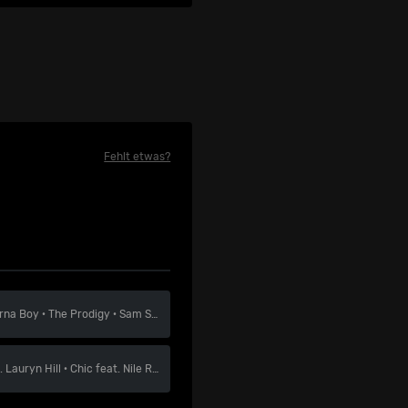
Fehlt etwas?
rna Boy
·
The Prodigy
·
Sam Smith
. Lauryn Hill
·
Chic feat. Nile Rodgers
·
Grace Jones