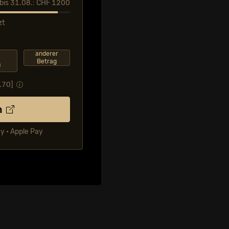
l bis 31.08.: CHF 1200
zt
F
anderer
Betrag
0
.70
]
n
ay • Apple Pay