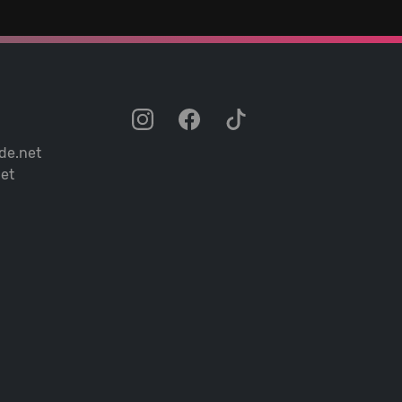
de.net
et