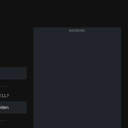
WERBUNG
ELL?
elden