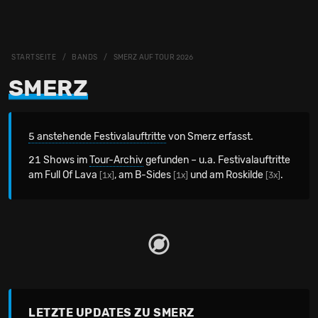
STARTSEITE
BANDS
SMERZ AUF TOUR 2026
SMERZ
5 anstehende Festivalauftritte
von Smerz erfasst.
21 Shows im
Tour-Archiv
gefunden – u.a. Festivalauftritte
am Full Of Lava
, am B-Sides
und am Roskilde
.
[1x]
[1x]
[3x]
LETZTE UPDATES ZU SMERZ