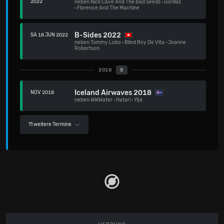
2022
neben
Nick Cave And The Bad Seeds
·
Gorillaz
·
Florence And The Machine
B-Sides 2022
SA 18 JUN 2022
neben
Tommy Lobo
·
Blind Boy De Vita
·
Joanne
Robertson
2018
5
Iceland Airwaves 2018
NOV 2018
neben
WWWater
·
Hatari
·
Ylja
11 weitere Termine