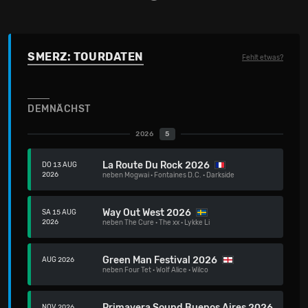
SMERZ: TOURDATEN
Fehlt etwas?
DEMNÄCHST
2026
5
La Route Du Rock 2026
DO 13 AUG
2026
neben
Mogwai
·
Fontaines D.C.
·
Darkside
Way Out West 2026
SA 15 AUG
2026
neben
The Cure
·
The xx
·
Lykke Li
Green Man Festival 2026
AUG 2026
neben
Four Tet
·
Wolf Alice
·
Wilco
Primavera Sound Buenos Aires 2026
NOV 2026