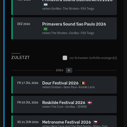
neben
Gorillaz
·
The Strokes
·
FKA Twigs
Primavera Sound Sao Paulo 2026
DEZ 2026
neben
The Strokes
·
Gorillaz
·
FKA Twigs
ZULETZT
nur Schweizer Auftritte anzeigen
[2]
2026
6
Dour Festival 2026
FR 17 JUL 2026
neben
Orelsan
·
Sean Paul
·
Amelie Lens
Roskilde Festival 2026
FR 03 JUL 2026
neben
The Cure
·
Gorillaz
·
JENNIE
Metronome Festival 2026
SO 21 JUN 2026
neben
Nick Cave And The Bad Seeds
·
Sting
·
Tom