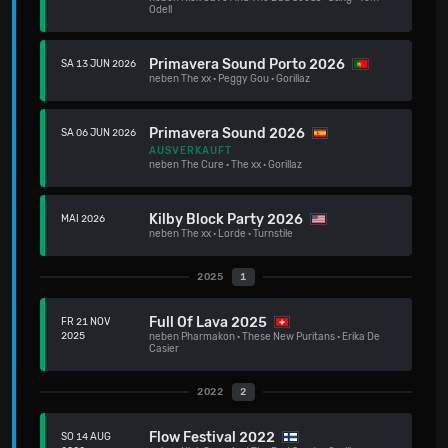
Odell
Primavera Sound Porto 2026
SA 13 JUN 2026
neben
The xx
·
Peggy Gou
·
Gorillaz
Primavera Sound 2026
SA 06 JUN 2026
AUSVERKAUFT
neben
The Cure
·
The xx
·
Gorillaz
Kilby Block Party 2026
MAI 2026
neben
The xx
·
Lorde
·
Turnstile
2025
1
Full Of Lava 2025
FR 21 NOV
2025
neben
Pharmakon
·
These New Puritans
·
Erika De
Casier
2022
2
Flow Festival 2022
SO 14 AUG