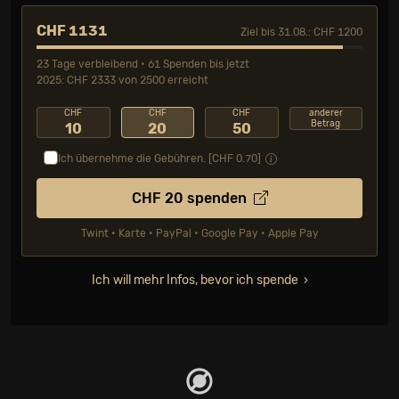
CHF 1131
Ziel bis 31.08.: CHF 1200
23 Tage verbleibend • 61 Spenden bis jetzt
2025: CHF 2333 von 2500 erreicht
CHF
CHF
CHF
anderer
Betrag
10
20
50
Ich übernehme die Gebühren. [CHF
0.70
]
CHF
20
spenden
Twint • Karte • PayPal • Google Pay • Apple Pay
Ich will mehr Infos, bevor ich spende