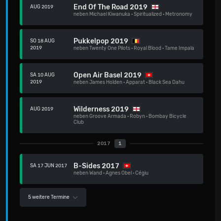
End Of The Road 2019
AUG 2019
neben
Michael Kiwanuka
·
Spiritualized
·
Metronomy
Pukkelpop 2019
SO 18 AUG
2019
neben
Twenty One Pilots
·
Royal Blood
·
Tame Impala
Open Air Basel 2019
SA 10 AUG
2019
neben
James Holden
·
Apparat
·
Black Sea Dahu
Wilderness 2019
AUG 2019
neben
Groove Armada
·
Robyn
·
Bombay Bicycle
Club
2017
1
B-Sides 2017
SA 17 JUN 2017
neben
Wand
·
Agnes Obel
·
Cégiu
5 weitere Termine