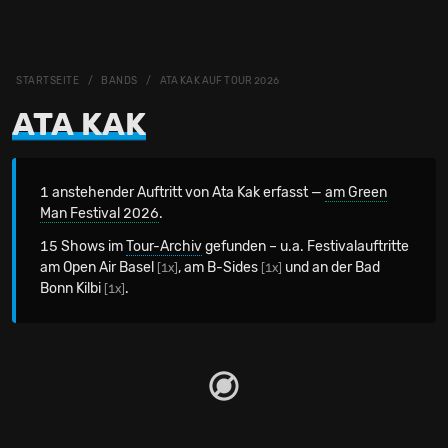
STARTSEITE
BANDS
ATA KAK AUF TOUR 2026
ATA KAK
1 anstehender Auftritt von Ata Kak erfasst —
am Green
Man Festival 2026
.
15 Shows im
Tour-Archiv
gefunden – u.a. Festivalauftritte
am Open Air Basel
, am B-Sides
und an der Bad
[1x]
[1x]
Bonn Kilbi
.
[1x]