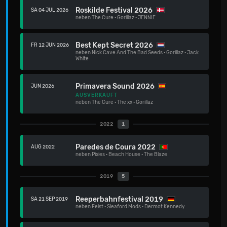
Roskilde Festival 2026
SA 04 JUL 2026
neben
The Cure
·
Gorillaz
·
JENNIE
Best Kept Secret 2026
FR 12 JUN 2026
neben
Nick Cave And The Bad Seeds
·
Gorillaz
·
Jack
White
Primavera Sound 2026
JUN 2026
AUSVERKAUFT
neben
The Cure
·
The xx
·
Gorillaz
2022
1
Paredes de Coura 2022
AUG 2022
neben
Pixies
·
Beach House
·
The Blaze
2019
5
Reeperbahnfestival 2019
SA 21 SEP 2019
neben
Feist
·
Sleaford Mods
·
Dermot Kennedy