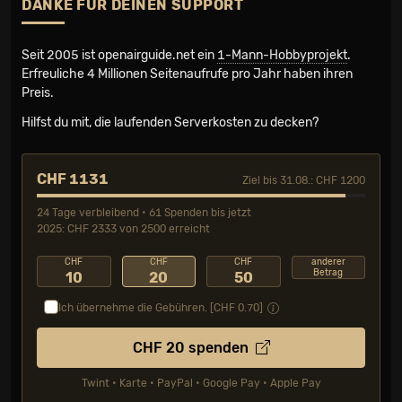
DANKE FÜR DEINEN SUPPORT
Seit 2005 ist openairguide.net ein
1-Mann-Hobbyprojekt
.
Erfreuliche 4 Millionen Seiten­aufrufe pro Jahr haben ihren
Preis.
Hilfst du mit, die laufenden Serverkosten zu decken?
CHF 1131
Ziel bis 31.08.: CHF 1200
24 Tage verbleibend • 61 Spenden bis jetzt
2025: CHF 2333 von 2500 erreicht
CHF
CHF
CHF
anderer
Betrag
10
20
50
Ich übernehme die Gebühren. [CHF
0.70
]
CHF
20
spenden
Twint • Karte • PayPal • Google Pay • Apple Pay