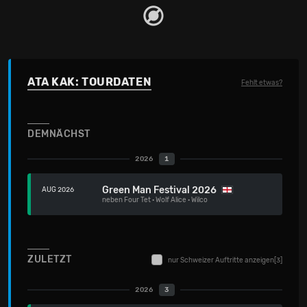
ATA KAK: TOURDATEN
Fehlt etwas?
DEMNÄCHST
2026
1
Green Man Festival 2026
AUG 2026
neben
Four Tet
·
Wolf Alice
·
Wilco
ZULETZT
nur Schweizer Auftritte anzeigen
[3]
2026
3