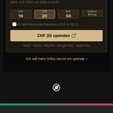
2025: CHF 2333 von 2500 erreicht
CHF
CHF
CHF
anderer
Betrag
10
20
50
Ich übernehme die Gebühren. [CHF
0.70
]
CHF
20
spenden
Twint • Karte • PayPal • Google Pay • Apple Pay
Ich will mehr Infos, bevor ich spende