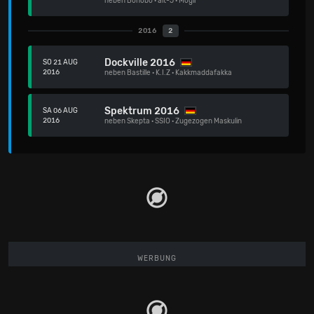
neben
Bonobo
·
alt-J
·
Mogli
2016
2
Dockville 2016
SO 21 AUG
2016
neben
Bastille
·
K.I.Z
·
Kakkmaddafakka
Spektrum 2016
SA 06 AUG
2016
neben
Skepta
·
SSIO
·
Zugezogen Maskulin
WERBUNG