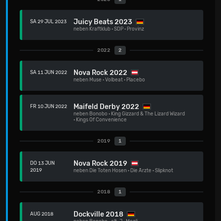
Juicy Beats 2023
SA 29 JUL 2023
neben
Kraftklub
·
SDP
·
Provinz
2022
2
Nova Rock 2022
SA 11 JUN 2022
neben
Muse
·
Volbeat
·
Placebo
Maifeld Derby 2022
FR 10 JUN 2022
neben
Bonobo
·
King Gizzard & The Lizard Wizard
·
Kings Of Convenience
2019
1
Nova Rock 2019
DO 13 JUN
2019
neben
Die Toten Hosen
·
Die Ärzte
·
Slipknot
2018
1
Dockville 2018
AUG 2018