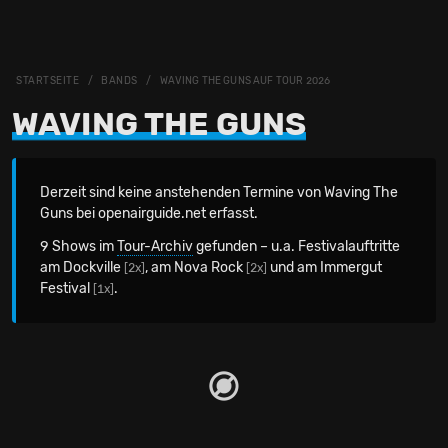
STARTSEITE
BANDS
WAVING THE GUNS AUF TOUR 2026
WAVING THE GUNS
Derzeit sind keine anstehenden Termine von Waving The
Guns bei openairguide.net erfasst.
9 Shows im
Tour-Archiv
gefunden – u.a. Festivalauftritte
am Dockville
, am Nova Rock
und am Immergut
[2x]
[2x]
Festival
.
[1x]