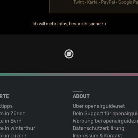
Twint • Karte • PayPal • Google P
Ich will mehr Infos, bevor ich spende
RTE
ABOUT
ttipps
Über openairguide.net
e in Zürich
Dein Support für openairgui
e in Bern
Werbung bei openairguide.n
e in Winterthur
Datenschutz­erklärung
e in Luzern
Impressum & Kontakt