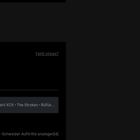
Fehlt etwas?
arli XCX
·
The Strokes
·
Rüfüs du Sol
r Schweizer Auftritte anzeigen
[4]