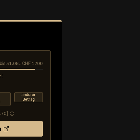
l bis 31.08.: CHF 1200
zt
F
anderer
Betrag
0
.70
]
n