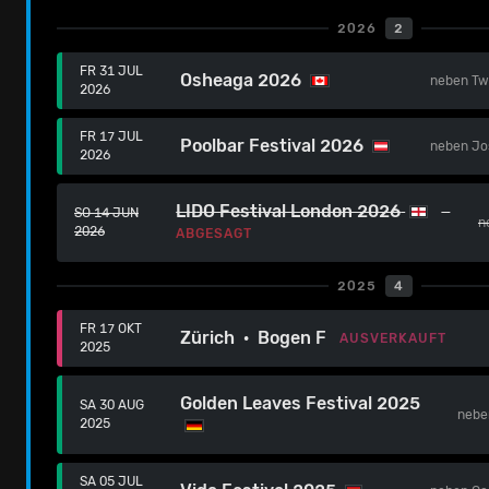
2026
2
FR 31 JUL
Osheaga 2026
neben
Tw
2026
FR 17 JUL
Poolbar Festival 2026
neben
Jo
2026
LIDO Festival London 2026
SO 14 JUN
n
2026
ABGESAGT
2025
4
FR 17 OKT
Zürich · Bogen F
AUSVERKAUFT
2025
Golden Leaves Festival 2025
SA 30 AUG
neb
2025
SA 05 JUL