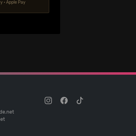
ay • Apple Pay
de.net
et