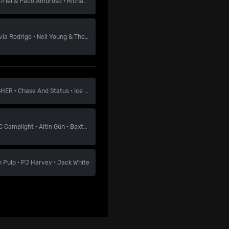
7riel & Paco Amoroso
·
Richard Hawley
·
Supergrass
ivia Rodrigo
·
Neil Young & The Chrome Hearts
·
Rod Stewart
SHER
·
Chase And Status
·
Ice Spice
C Camplight
·
Altin Gün
·
Baxter Dury
n
Pulp
·
PJ Harvey
·
Jack White