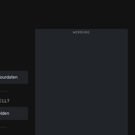
WERBUNG
Tourdaten
ELL?
elden