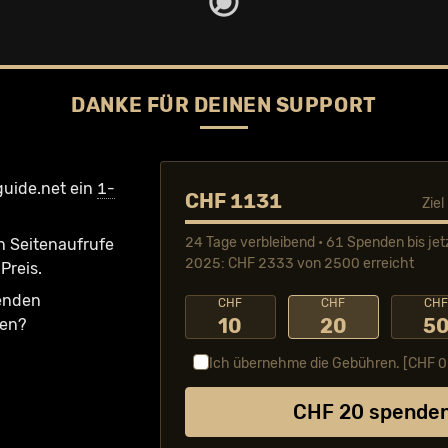
DANKE FÜR DEINEN SUPPORT
guide.net ein
1-
CHF 1131
Zie
24 Tage verbleibend • 61 Spenden bis jet
n Seiten­aufrufe
2025: CHF 2333 von 2500 erreicht
Preis.
fenden
CHF
CHF
CH
10
20
5
ken?
Ich übernehme die Gebühren. [CHF
0
CHF
20
spende