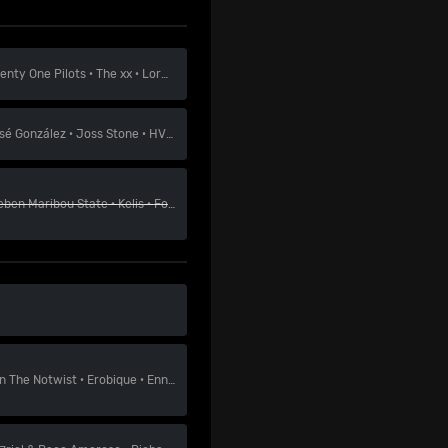
enty One Pilots
·
The xx
·
Lorde
sé González
·
Joss Stone
·
HVOB
eben
Maribou State
·
Kelis
·
Folamour
en
The Notwist
·
Erobique
·
Ennio