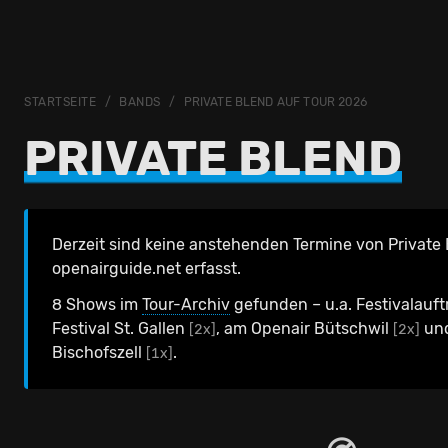
STARTSEITE
BANDS
PRIVATE BLEND AUF TOUR 2026
PRIVATE BLEND
Derzeit sind keine anstehenden Termine von Private 
openairguide.net erfasst.
8 Shows im
Tour-Archiv
gefunden – u.a. Festivalauft
Festival St. Gallen
, am Openair Bütschwil
und
[2x]
[2x]
Bischofszell
.
[1x]