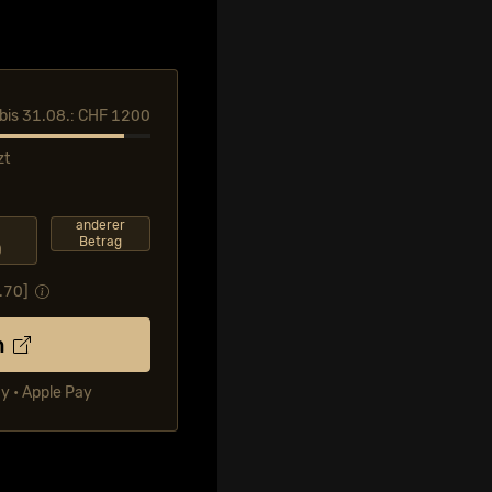
l bis 31.08.: CHF 1200
zt
F
anderer
Betrag
0
.70
]
n
ay • Apple Pay