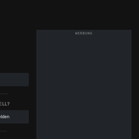
WERBUNG
ELL?
elden