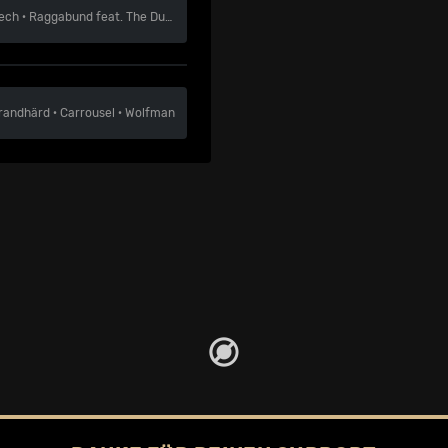
ech
·
Raggabund feat. The Dubby Conquerors
·
Wassily
randhärd
·
Carrousel
·
Wolfman