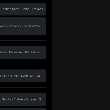
neben
Dodo
·
China
·
Krokodil
lentino Vivace
·
The Next Movement
·
Ikan Hyu
nillio
·
Carrousel
·
Dada Ante Portas
lunke
·
Damian Lynn
·
Karavann
z Khalifa
·
Andreas Bourani
·
Silbermond