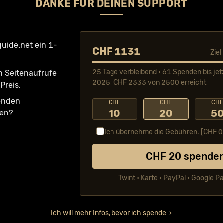
DANKE FÜR DEINEN SUPPORT
guide.net ein
1-
CHF 1131
Zie
25 Tage verbleibend • 61 Spenden bis jet
n Seiten­aufrufe
2025: CHF 2333 von 2500 erreicht
Preis.
fenden
CHF
CHF
CH
10
20
5
ken?
Ich übernehme die Gebühren. [CHF
0
CHF
20
spende
Twint • Karte • PayPal • Google P
Ich will mehr Infos, bevor ich spende