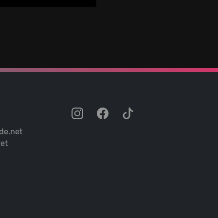
de.net
et