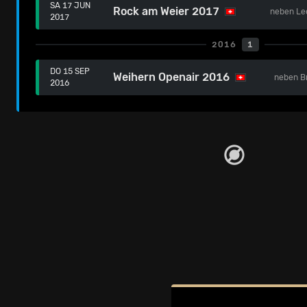
SA 17 JUN
Rock am Weier 2017
neben
Le
2017
2016
1
DO 15 SEP
Weihern Openair 2016
neben
B
2016