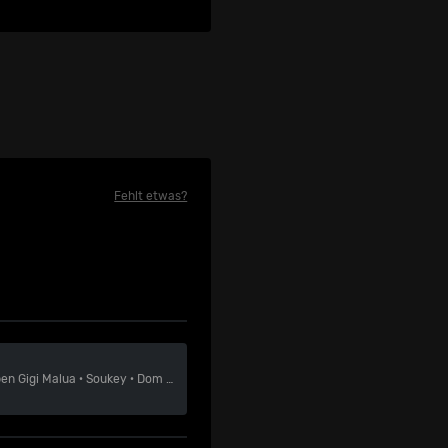
Fehlt etwas?
ben
Gigi Malua
·
Soukey
·
Dom Sweden