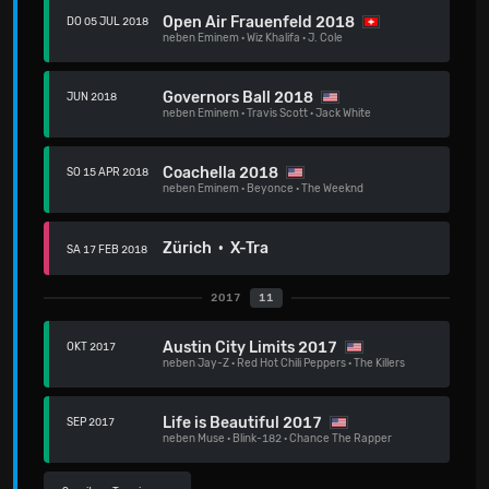
Open Air Frauenfeld 2018
DO 05 JUL 2018
neben
Eminem
·
Wiz Khalifa
·
J. Cole
Governors Ball 2018
JUN 2018
neben
Eminem
·
Travis Scott
·
Jack White
Coachella 2018
SO 15 APR 2018
neben
Eminem
·
Beyonce
·
The Weeknd
Zürich · X-Tra
SA 17 FEB 2018
2017
11
Austin City Limits 2017
OKT 2017
neben
Jay-Z
·
Red Hot Chili Peppers
·
The Killers
Life is Beautiful 2017
SEP 2017
neben
Muse
·
Blink-182
·
Chance The Rapper