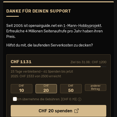
DANKE FÜR DEINEN SUPPORT
Seit 2005 ist openairguide.net ein
1-Mann-Hobbyprojekt
.
Erfreuliche 4 Millionen Seiten­aufrufe pro Jahr haben ihren
Preis.
Hilfst du mit, die laufenden Serverkosten zu decken?
CHF 1131
Ziel bis 31.08.: CHF 1200
23 Tage verbleibend • 61 Spenden bis jetzt
2025: CHF 2333 von 2500 erreicht
CHF
CHF
CHF
anderer
Betrag
10
20
50
Ich übernehme die Gebühren. [CHF
0.70
]
CHF
20
spenden