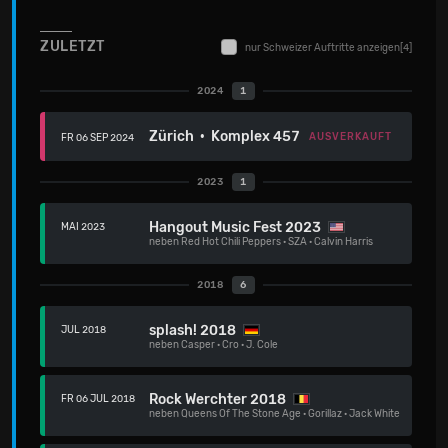
ZULETZT
nur Schweizer Auftritte anzeigen
[4]
2024
1
Zürich · Komplex 457
AUSVERKAUFT
FR 06 SEP 2024
2023
1
Hangout Music Fest 2023
MAI 2023
neben
Red Hot Chili Peppers
·
SZA
·
Calvin Harris
2018
6
splash! 2018
JUL 2018
neben
Casper
·
Cro
·
J. Cole
Rock Werchter 2018
FR 06 JUL 2018
neben
Queens Of The Stone Age
·
Gorillaz
·
Jack White