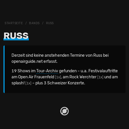
STARTSEITE
BANDS
RUSS
RUSS
Derzeit sind keine anstehenden Termine von Russ bei
openairguide.net erfasst.
19 Shows im
Tour-Archiv
gefunden – u.a. Festivalauftritte
am Open Air Frauenfeld
, am Rock Werchter
und am
[1x]
[1x]
splash!
– plus 3 Schweizer Konzerte.
[1x]