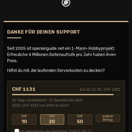
DANKE FÜR DEINEN SUPPORT
Seit 2005 ist openairguide.net ein
1-Mann-Hobbyprojekt
.
Erfreuliche 4 Millionen Seiten­aufrufe pro Jahr haben ihren
Preis.
Hilfst du mit, die laufenden Serverkosten zu decken?
CHF 1131
Ziel bis 31.08.: CHF 1200
22 Tage verbleibend • 61 Spenden bis jetzt
2025: CHF 2333 von 2500 erreicht
CHF
CHF
CHF
anderer
Betrag
10
20
50
Ich übernehme die Gebühren. [CHF
0.70
]