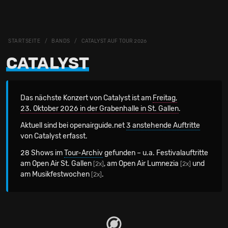
STARTSEITE
BANDS
CATALYST AUF TOUR 2026
CATALYST
Das nächste Konzert von Catalyst
ist am
Freitag,
23. Oktober 2026 in der Grabenhalle in St. Gallen
.
Aktuell sind bei openairguide.net
3 anstehende Auftritte
von Catalyst erfasst.
28 Shows im
Tour-Archiv
gefunden – u.a. Festivalauftritte
am Open Air St. Gallen
, am Open Air Lumnezia
und
[2x]
[2x]
am Musikfestwochen
.
[2x]