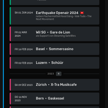
Earthquake Openair 2024
SA 01 JUN 2024
neben
Fischermätteli Hood Gäng
·
Vale Tudo
·
The
Next Movement
Wil SG · Gare de Lion
FR 01 MÄR
2024
als Support von Steaming Satellites
Basel · Sommercasino
FR 16 FEB 2024
Luzern · Schüür
FR 02 FEB 2024
2023
4
Zürich · X-Tra Musikcafe
SA 09 DEZ 2023
DO 16 NOV
Bern · Gaskessel
2023