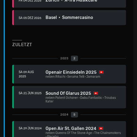
Zürich · X-Tra Musikcafe
FR 04 DEZ 2026
Basel · Sommercasino
SA 05 DEZ 2026
ZULETZT
2025
2
Openair Einsiedeln 2025
SA 09 AUG
2025
neben
Ritschi
·
Seraina Telli
·
Jamaram
Sound Of Glarus 2025
SA 21 JUN 2025
neben
Patent Ochsner
·
Dabu Fantastic
·
Troubas
Kater
2024
5
Open Air St. Gallen 2024
SA 29 JUN 2024
neben
Queens Of The Stone Age
·
The Chainsmokers
·
Placebo