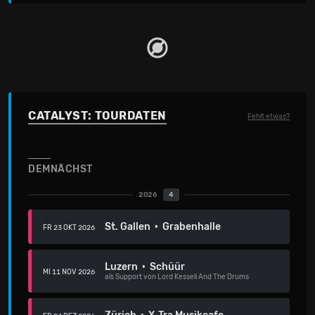
CATALYST: TOURDATEN
Fehlt etwas?
DEMNÄCHST
2026
4
St. Gallen · Grabenhalle
FR 23 OKT 2026
Luzern · Schüür
MI 11 NOV 2026
als Support von Lord Kesseli And The Drums