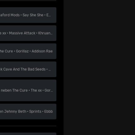
eaford Mods
·
Say She She
·
Everything Everything
e xx
·
Massive Attack
·
Khruangbin
he Cure
·
Gorillaz
·
Addison Rae
ck Cave And The Bad Seeds
·
Gorillaz
·
Jack White
neben
The Cure
·
The xx
·
Gorillaz
en
Jehnny Beth
·
Sprints
·
Ebbb