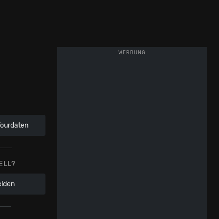
WERBUNG
Tourdaten
ELL?
elden