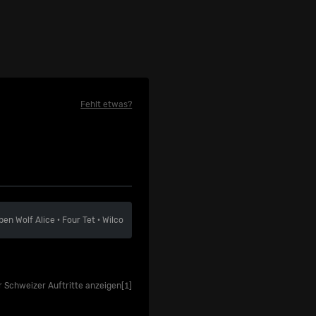
Fehlt etwas?
ben
Wolf Alice
·
Four Tet
·
Wilco
r Schweizer Auftritte anzeigen
[1]