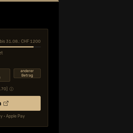
l bis 31.08.: CHF 1200
zt
F
anderer
Betrag
0
.70
]
n
ay • Apple Pay