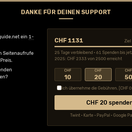
DANKE FÜR DEINEN SUPPORT
guide.net ein
1-
CHF 1131
Zie
25 Tage verbleibend • 61 Spenden bis jet
n Seiten­aufrufe
2025: CHF 2333 von 2500 erreicht
Preis.
fenden
CHF
CHF
CH
10
20
5
ken?
Ich übernehme die Gebühren. [CHF
0
CHF
20
spende
Twint • Karte • PayPal • Google P