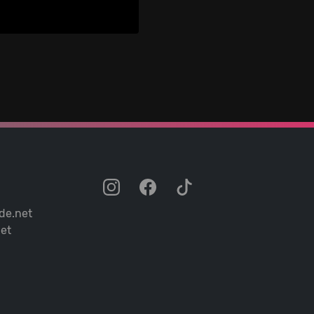
de.net
et