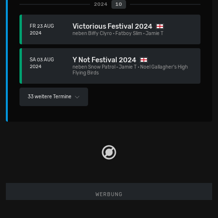
2024
10
Victorious Festival 2024
FR 23 AUG
2024
neben
Biffy Clyro
·
Fatboy Slim
·
Jamie T
Y Not Festival 2024
SA 03 AUG
2024
neben
Snow Patrol
·
Jamie T
·
Noel Gallagher's High
Flying Birds
33 weitere Termine
WERBUNG