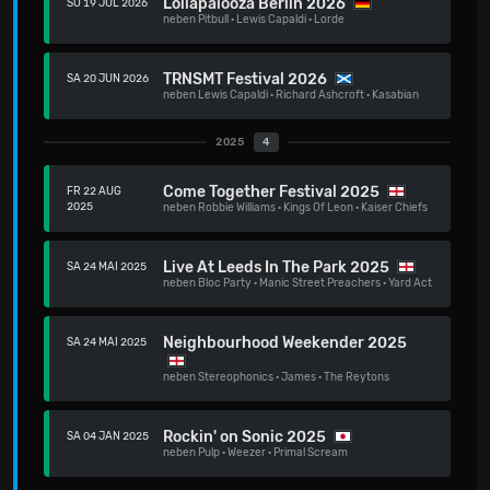
Lollapalooza Berlin 2026
SO 19 JUL 2026
neben
Pitbull
·
Lewis Capaldi
·
Lorde
TRNSMT Festival 2026
SA 20 JUN 2026
neben
Lewis Capaldi
·
Richard Ashcroft
·
Kasabian
2025
4
Come Together Festival 2025
FR 22 AUG
2025
neben
Robbie Williams
·
Kings Of Leon
·
Kaiser Chiefs
Live At Leeds In The Park 2025
SA 24 MAI 2025
neben
Bloc Party
·
Manic Street Preachers
·
Yard Act
Neighbourhood Weekender 2025
SA 24 MAI 2025
neben
Stereophonics
·
James
·
The Reytons
Rockin' on Sonic 2025
SA 04 JAN 2025
neben
Pulp
·
Weezer
·
Primal Scream