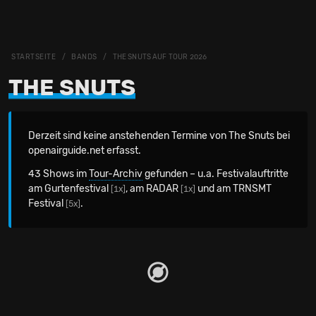
STARTSEITE
BANDS
THE SNUTS AUF TOUR 2026
THE SNUTS
Derzeit sind keine anstehenden Termine von The Snuts bei
openairguide.net erfasst.
43 Shows im
Tour-Archiv
gefunden – u.a. Festivalauftritte
am Gurtenfestival
, am RADAR
und am TRNSMT
[1x]
[1x]
Festival
.
[5x]