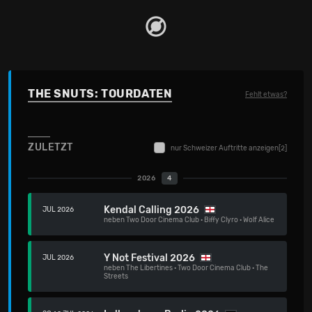
THE SNUTS: TOURDATEN
Fehlt etwas?
ZULETZT
nur Schweizer Auftritte anzeigen
[2]
2026
4
Kendal Calling 2026
JUL 2026
neben
Two Door Cinema Club
·
Biffy Clyro
·
Wolf Alice
Y Not Festival 2026
JUL 2026
neben
The Libertines
·
Two Door Cinema Club
·
The
Streets