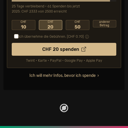
25 Tage verbleibend • 61 Spenden bis jetzt
2025: CHF 2333 von 2500 erreicht
CHF
CHF
CHF
anderer
Betrag
10
20
50
Ich übernehme die Gebühren. [CHF
0.70
]
CHF
20
spenden
Twint • Karte • PayPal • Google Pay • Apple Pay
Ich will mehr Infos, bevor ich spende