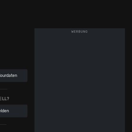
WERBUNG
Tourdaten
ELL?
elden