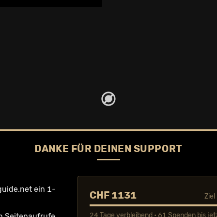
DANKE FÜR DEINEN SUPPORT
guide.net ein
1-
CHF 1131
Zie
24 Tage verbleibend • 61 Spenden bis jet
n Seiten­aufrufe