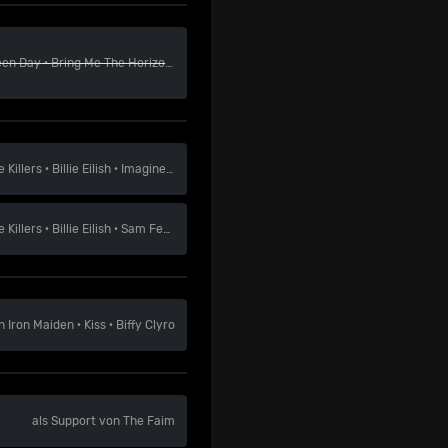
een Day
·
Bring Me The Horizon
·
Maneskin
e Killers
·
Billie Eilish
·
Imagine Dragons
e Killers
·
Billie Eilish
·
Sam Fender
en
Iron Maiden
·
Kiss
·
Biffy Clyro
als Support von The Faim