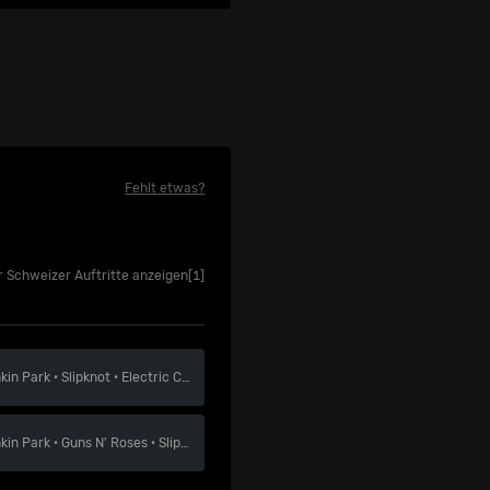
Fehlt etwas?
r Schweizer Auftritte anzeigen
[1]
nkin Park
·
Slipknot
·
Electric Callboy
nkin Park
·
Guns N' Roses
·
Slipknot