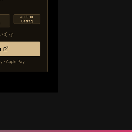
F
anderer
Betrag
0
.70
]
n
ay • Apple Pay