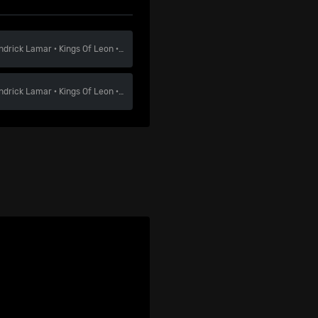
ndrick Lamar
·
Kings Of Leon
·
Fall Out Boy
ndrick Lamar
·
Kings Of Leon
·
Fall Out Boy