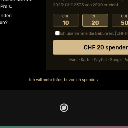
2025: CHF 2333 von 2500 erreicht
Preis.
fenden
CHF
CHF
CH
10
20
5
ken?
Ich übernehme die Gebühren. [CHF
0
CHF
20
spende
Twint • Karte • PayPal • Google P
Ich will mehr Infos, bevor ich spende