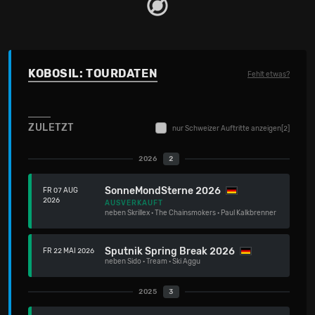
KOBOSIL: TOURDATEN
Fehlt etwas?
ZULETZT
nur Schweizer Auftritte anzeigen
[2]
2026
2
SonneMondSterne 2026
FR 07 AUG
2026
AUSVERKAUFT
neben
Skrillex
·
The Chainsmokers
·
Paul Kalkbrenner
Sputnik Spring Break 2026
FR 22 MAI 2026
neben
Sido
·
Tream
·
Ski Aggu
2025
3