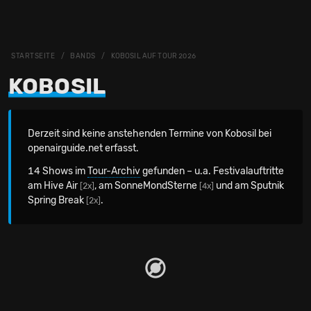
STARTSEITE
BANDS
KOBOSIL AUF TOUR 2026
KOBOSIL
Derzeit sind keine anstehenden Termine von Kobosil bei
openairguide.net erfasst.
14 Shows im
Tour-Archiv
gefunden – u.a. Festivalauftritte
am Hive Air
, am SonneMondSterne
und am Sputnik
[2x]
[4x]
Spring Break
.
[2x]