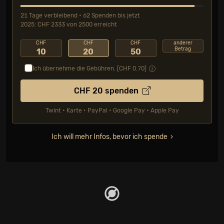
21 Tage verbleibend • 62 Spenden bis jetzt
2025: CHF 2333 von 2500 erreicht
CHF
CHF
CHF
anderer
Betrag
10
20
50
Ich übernehme die Gebühren. [CHF
0.70
]
CHF
20
spenden
Twint • Karte • PayPal • Google Pay • Apple Pay
Ich will mehr Infos, bevor ich spende