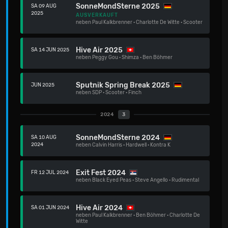
SonneMondSterne 2025
SA 09 AUG
2025
AUSVERKAUFT
neben
Paul Kalkbrenner
·
Charlotte De Witte
·
Scooter
Hive Air 2025
SA 14 JUN 2025
neben
Peggy Gou
·
Shimza
·
Ben Böhmer
Sputnik Spring Break 2025
JUN 2025
neben
SDP
·
Scooter
·
Finch
2024
3
SonneMondSterne 2024
SA 10 AUG
2024
neben
Calvin Harris
·
Hardwell
·
Kontra K
Exit Fest 2024
FR 12 JUL 2024
neben
Black Eyed Peas
·
Steve Angello
·
Rudimental
Hive Air 2024
SA 01 JUN 2024
neben
Paul Kalkbrenner
·
Ben Böhmer
·
Charlotte De
Witte