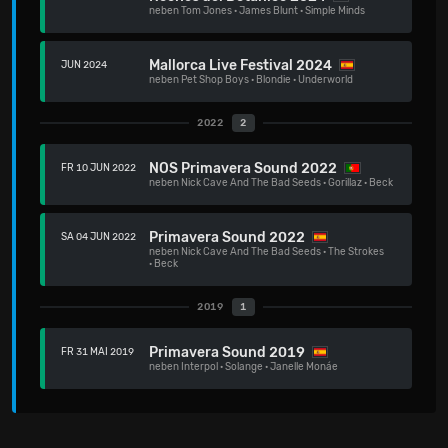
neben
Tom Jones
·
James Blunt
·
Simple Minds
Mallorca Live Festival 2024
JUN 2024
neben
Pet Shop Boys
·
Blondie
·
Underworld
2022
2
NOS Primavera Sound 2022
FR 10 JUN 2022
neben
Nick Cave And The Bad Seeds
·
Gorillaz
·
Beck
Primavera Sound 2022
SA 04 JUN 2022
neben
Nick Cave And The Bad Seeds
·
The Strokes
·
Beck
2019
1
Primavera Sound 2019
FR 31 MAI 2019
neben
Interpol
·
Solange
·
Janelle Monáe