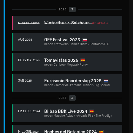
2025
3
Winterthur · Salzhaus
ABGESAGT
MI 03 DEZ 2025
OFF Festival 2025
AUG 2025
neben
Kraftwerk
·
James Blake
·
Fontaines D.C.
Tomavistas 2025
DO 29 MAI 2025
neben
Caribou
·
Mogwai
·
Romy
Eurosonic Noorderslag 2025
JAN 2025
neben
Zimmer90
·
Personal Trainer
·
Big Special
2024
3
Bilbao BBK Live 2024
FR 12 JUL 2024
neben
Massive Attack
·
Arcade Fire
·
The Prodigy
Noches del Botanico 2024
MI 10 JUL 2024