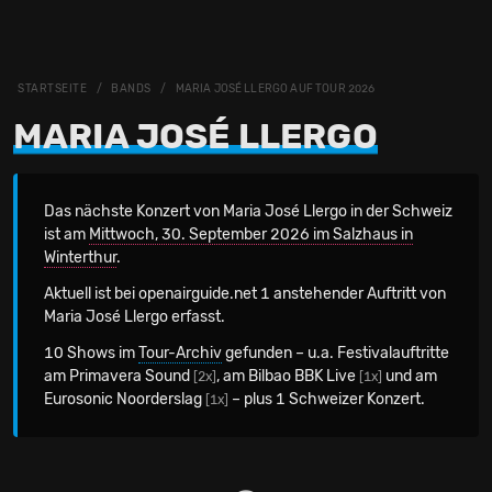
STARTSEITE
BANDS
MARIA JOSÉ LLERGO AUF TOUR 2026
MARIA JOSÉ LLERGO
Das nächste Konzert von Maria José Llergo in der Schweiz
ist am
Mittwoch, 30. September 2026 im Salzhaus in
Winterthur
.
Aktuell ist bei openairguide.net 1 anstehender Auftritt von
Maria José Llergo erfasst.
10 Shows im
Tour-Archiv
gefunden – u.a. Festivalauftritte
am Primavera Sound
, am Bilbao BBK Live
und am
[2x]
[1x]
Eurosonic Noorderslag
– plus 1 Schweizer Konzert.
[1x]