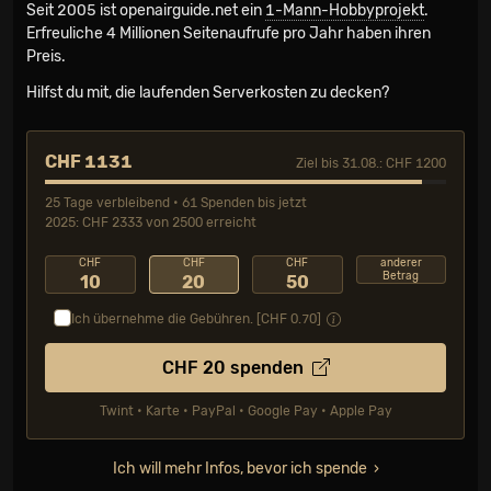
Seit 2005 ist openairguide.net ein
1-Mann-Hobbyprojekt
.
Erfreuliche 4 Millionen Seiten­aufrufe pro Jahr haben ihren
Preis.
Hilfst du mit, die laufenden Serverkosten zu decken?
CHF 1131
Ziel bis 31.08.: CHF 1200
25 Tage verbleibend • 61 Spenden bis jetzt
2025: CHF 2333 von 2500 erreicht
CHF
CHF
CHF
anderer
Betrag
10
20
50
Ich übernehme die Gebühren. [CHF
0.70
]
CHF
20
spenden
Twint • Karte • PayPal • Google Pay • Apple Pay
Ich will mehr Infos, bevor ich spende