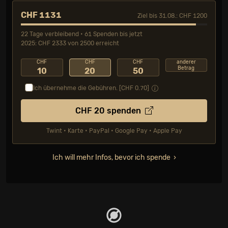
CHF 1131
Ziel bis 31.08.: CHF 1200
22 Tage verbleibend • 61 Spenden bis jetzt
2025: CHF 2333 von 2500 erreicht
CHF
CHF
CHF
anderer
Betrag
10
20
50
Ich übernehme die Gebühren. [CHF
0.70
]
CHF
20
spenden
Twint • Karte • PayPal • Google Pay • Apple Pay
Ich will mehr Infos, bevor ich spende