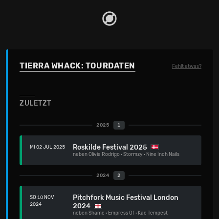
TIERRA WHACK: TOURDATEN
Fehlt etwas?
ZULETZT
2025
1
Roskilde Festival 2025
MI 02 JUL 2025
neben
Olivia Rodrigo
·
Stormzy
·
Nine Inch Nails
2024
2
Pitchfork Music Festival London
SO 10 NOV
2024
2024
neben
Shame
·
Empress Of
·
Kae Tempest