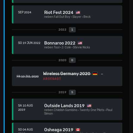
Riot Fest 2024
SEP 2024
neben
Fall Out Boy
·
Slayer
·
Beck
2022
1
Bonnaroo 2022
SO 19 JUN 2022
neben
Tool
·
J. Cole
·
Stevie Nicks
2020
0
Wireless Germany 2020
FR 10 JUL 2020
ABGESAGT
2019
5
Outside Lands 2019
SA 10 AUG
2019
neben
Childish Gambino
·
Twenty One Pilots
·
Paul
Simon
Osheaga 2019
SO 04 AUG