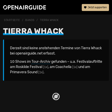
Jetzt supporten
STARTSEITE
BANDS
TIERRA WHACK
TIERRA WHACK
Derzeit sind keine anstehenden Termine von Tierra Whack
bei openairguide.net erfasst.
10 Shows im
Tour-Archiv
gefunden – u.a. Festivalauftritte
am Roskilde Festival
, am Coachella
und am
[1x]
[1x]
Primavera Sound
.
[1x]