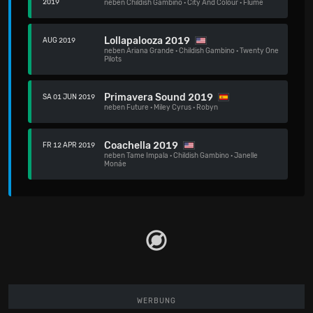
2019
neben
Childish Gambino
·
City And Colour
·
Flume
Lollapalooza 2019
AUG 2019
neben
Ariana Grande
·
Childish Gambino
·
Twenty One
Pilots
Primavera Sound 2019
SA 01 JUN 2019
neben
Future
·
Miley Cyrus
·
Robyn
Coachella 2019
FR 12 APR 2019
neben
Tame Impala
·
Childish Gambino
·
Janelle
Monáe
WERBUNG