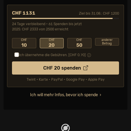
CHF 1131
Ziel bis 31.08.: CHF 1200
24 Tage verbleibend • 61 Spenden bis jetzt
2025: CHF 2333 von 2500 erreicht
CHF
CHF
CHF
anderer
Betrag
10
20
50
Ich übernehme die Gebühren. [CHF
0.70
]
CHF
20
spenden
Twint • Karte • PayPal • Google Pay • Apple Pay
Ich will mehr Infos, bevor ich spende