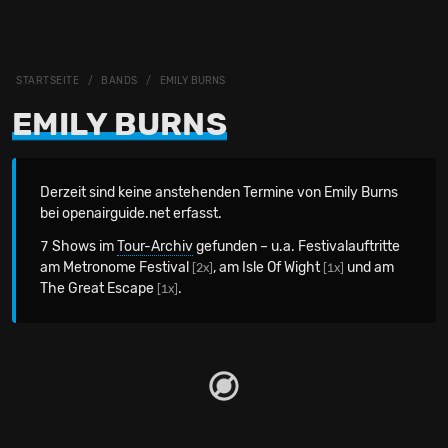
STARTSEITE
BANDS
EMILY BURNS
EMILY BURNS
Derzeit sind keine anstehenden Termine von Emily Burns
bei openairguide.net erfasst.
7 Shows im
Tour-Archiv
gefunden – u.a. Festivalauftritte
am Metronome Festival
, am Isle Of Wight
und am
[2x]
[1x]
The Great Escape
.
[1x]