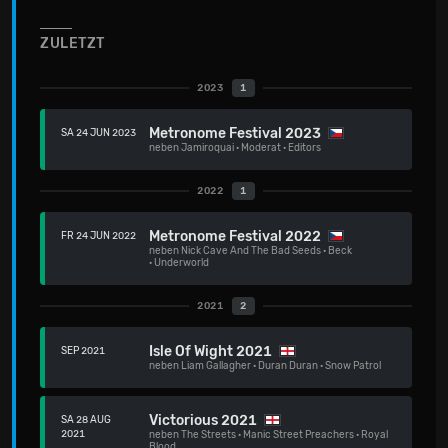
ZULETZT
2023
1
Metronome Festival 2023
SA 24 JUN 2023
neben
Jamiroquai
·
Moderat
·
Editors
2022
1
Metronome Festival 2022
FR 24 JUN 2022
neben
Nick Cave And The Bad Seeds
·
Beck
·
Underworld
2021
2
Isle Of Wight 2021
SEP 2021
neben
Liam Gallagher
·
Duran Duran
·
Snow Patrol
Victorious 2021
SA 28 AUG
2021
neben
The Streets
·
Manic Street Preachers
·
Royal
Blood