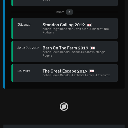
2019
3
Standon Calling 2019
JUL 2019
neben
Rag'n'Bone Man
·
Wolf Alice
·
Chic feat. Nile
Rodgers
Barn On The Farm 2019
SA 06 JUL 2019
neben
Lewis Capaldi
·
Samm Henshaw
·
Maggie
Rogers
The Great Escape 2019
MAI 2019
neben
Lewis Capaldi
·
Fat White Family
·
Little Simz