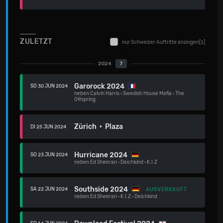
ZULETZT
nur Schweizer Auftritte anzeigen
[1]
2024
7
Garorock 2024
SO 30 JUN 2024
neben
Calvin Harris
·
Swedish House Mafia
·
The
Offspring
Zürich · Plaza
DI 25 JUN 2024
Hurricane 2024
SO 23 JUN 2024
neben
Ed Sheeran
·
Deichkind
·
K.I.Z
Southside 2024
SA 22 JUN 2024
AUSVERKAUFT
neben
Ed Sheeran
·
K.I.Z
·
Deichkind