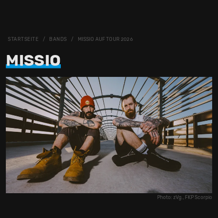
STARTSEITE
BANDS
MISSIO AUF TOUR 2026
MISSIO
Photo: zVg., FKP Scorpio