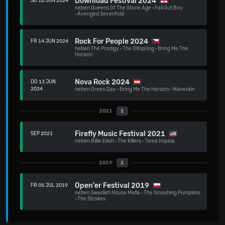
Download Festival 2024
SO 16 JUN 2024
neben
Queens Of The Stone Age
·
Fall Out Boy
·
Avenged Sevenfold
Rock For People 2024
FR 14 JUN 2024
neben
The Prodigy
·
The Offspring
·
Bring Me The
Horizon
Nova Rock 2024
DO 13 JUN
2024
neben
Green Day
·
Bring Me The Horizon
·
Maneskin
2021
1
Firefly Music Festival 2021
SEP 2021
neben
Billie Eilish
·
The Killers
·
Tame Impala
2019
1
Open'er Festival 2019
FR 05 JUL 2019
neben
Swedish House Mafia
·
The Smashing Pumpkins
·
The Strokes