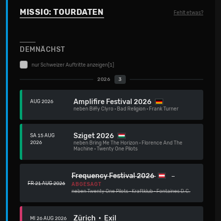
MISSIO: TOURDATEN
Fehlt etwas?
DEMNÄCHST
nur Schweizer Auftritte anzeigen
[1]
2026
3
Amplifire Festival 2026
AUG 2026
neben
Biffy Clyro
·
Bad Religion
·
Frank Turner
Sziget 2026
SA 15 AUG
2026
neben
Bring Me The Horizon
·
Florence And The
Machine
·
Twenty One Pilots
Frequency Festival 2026
FR 21 AUG 2026
ABGESAGT
neben
Twenty One Pilots
·
Kraftklub
·
Fontaines D.C.
Zürich · Exil
MI 26 AUG 2026