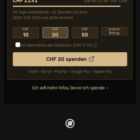
CHF 1131
Ziel bis 31.08.: CHF 1200
24 Tage verbleibend • 61 Spenden bis jetzt
2025: CHF 2333 von 2500 erreicht
CHF
CHF
CHF
anderer
Betrag
10
20
50
Ich übernehme die Gebühren. [CHF
0.70
]
CHF
20
spenden
Twint • Karte • PayPal • Google Pay • Apple Pay
Ich will mehr Infos, bevor ich spende