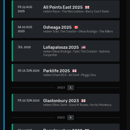
All Points East 2025
FR 22 AUG
2025
neben
Raye
·
The Maccabees
·
Barry Can't Swim
Osheaga 2025
SA 02 AUG
2025
neben
Tyler, The Creator
·
Olivia Rodrigo
·
The Killers
Lollapalooza 2025
JUL 2025
neben
Olivia Rodrigo
·
Tyler, The Creator
·
Sabrina
Carpenter
Parklife 2025
SO 15 JUN 2025
neben
Charli XCX
·
50 Cent
·
Peggy Gou
2023
1
Glastonbury 2023
FR 23 JUN 2023
neben
Elton John
·
Guns N' Roses
·
Arctic Monkeys
2022
4