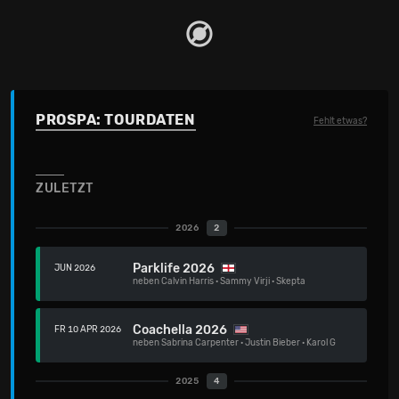
PROSPA: TOURDATEN
Fehlt etwas?
ZULETZT
2026
2
Parklife 2026
JUN 2026
neben
Calvin Harris
·
Sammy Virji
·
Skepta
Coachella 2026
FR 10 APR 2026
neben
Sabrina Carpenter
·
Justin Bieber
·
Karol G
2025
4