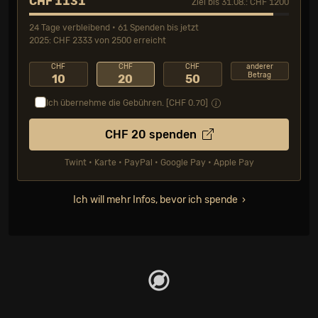
CHF 1131
Ziel bis 31.08.: CHF 1200
24 Tage verbleibend • 61 Spenden bis jetzt
2025: CHF 2333 von 2500 erreicht
CHF
CHF
CHF
anderer
Betrag
10
20
50
Ich übernehme die Gebühren. [CHF
0.70
]
CHF
20
spenden
Twint • Karte • PayPal • Google Pay • Apple Pay
Ich will mehr Infos, bevor ich spende