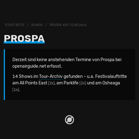
STARTSEITE
BANDS
PROSPA AUF TOUR 2026
PROSPA
Derzeit sind keine anstehenden Termine von Prospa bei
openairguide.net erfasst.
14 Shows im
Tour-Archiv
gefunden – u.a. Festivalauftritte
am All Points East
, am Parklife
und am Osheaga
[2x]
[2x]
.
[1x]