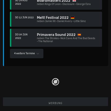
Boardmasters 2022
SO 14 AUG
2022
neben
Kings Of Leon
·
Disclosure
·
George Ezra
Melt! Festival 2022
SO 12 JUN 2022
neben
Jamie XX
·
Daniel Avery
·
Little Simz
Primavera Sound 2022
DO 09 JUN
2022
neben
The Strokes
·
Nick Cave And The Bad Seeds
·
The National
4 weitere Termine
WERBUNG