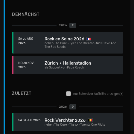
DEMNÄCHST
2026
2
Rock en Seine 2026
SA 29 AUG
2026
neben
The Cure
·
Tyler, The Creator
·
Nick Cave And
The Bad Seeds
Zürich · Hallenstadion
MO 30 NOV
2026
als Support von Papa Roach
ZULETZT
nur Schweizer Auftritte anzeigen
[6]
2026
9
Rock Werchter 2026
SA 04 JUL 2026
neben
The Cure
·
The xx
·
Twenty One Pilots