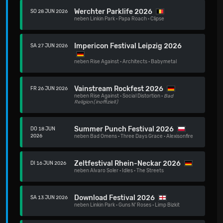
Werchter Parklife 2026
SO 28 JUN 2026
neben
Linkin Park
·
Papa Roach
·
Clipse
Impericon Festival Leipzig 2026
SA 27 JUN 2026
neben
Rise Against
·
Architects
·
Babymetal
Vainstream Rockfest 2026
FR 26 JUN 2026
neben
Rise Against
·
Social Distortion
·
Bad
Religion
(inoffiziell)
Summer Punch Festival 2026
DO 18 JUN
2026
neben
Bad Omens
·
Three Days Grace
·
Alexisonfire
Zeltfestival Rhein-Neckar 2026
DI 16 JUN 2026
neben
Alvaro Soler
·
Idles
·
The Streets
Download Festival 2026
SA 13 JUN 2026
neben
Linkin Park
·
Guns N' Roses
·
Limp Bizkit