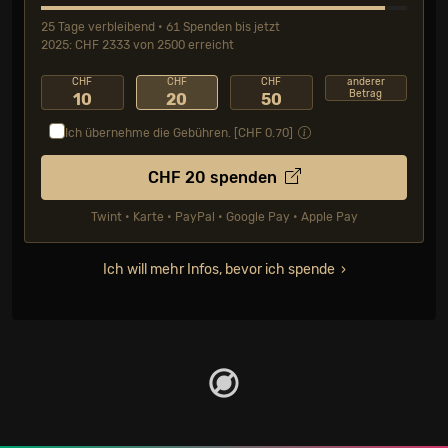
25 Tage verbleibend • 61 Spenden bis jetzt
2025: CHF 2333 von 2500 erreicht
CHF
CHF
CHF
anderer
Betrag
10
20
50
Ich übernehme die Gebühren. [CHF
0.70
]
CHF
20
spenden
Twint • Karte • PayPal • Google Pay • Apple Pay
Ich will mehr Infos, bevor ich spende