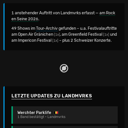
1 anstehender Auftritt von Landmvrks erfasst —
am Rock
en Seine 2026
.
49 Shows im
Tour-Archiv
gefunden – u.a. Festivalauftritte
am Open Air Gränichen
, am Greenfield Festival
und
[1x]
[1x]
am Impericon Festival
– plus 2 Schweizer Konzerte.
[1x]
LETZTE UPDATES ZU LANDMVRKS
Werchter Parklife
1 Band bestätigt • Landmvrks