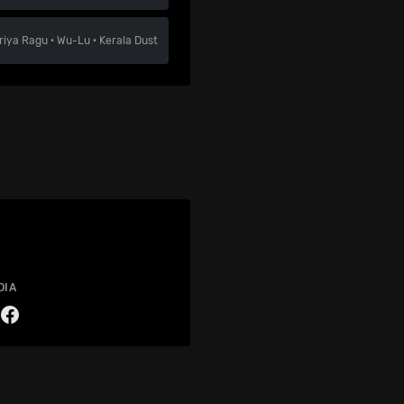
riya Ragu
·
Wu-Lu
·
Kerala Dust
DIA