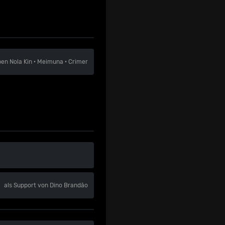
ben
Nola Kin
·
Meimuna
·
Crimer
als Support von Dino Brandão