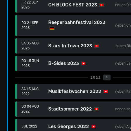
FR 22 SEP
CH BLOCK FEST 2023
neben
Di
2023
Reeperbahnfestival 2023
DO 21 SEP
neben
Ch
2023
SA 05 AUG
Stars In Town 2023
neben
Di
2023
DO 15 JUN
B-Sides 2023
neben
Ja
2023
2022
4
SA 13 AUG
Musikfestwochen 2022
neben
Ki
2022
DO 04 AUG
Stadtsommer 2022
neben
Na
2022
Les Georges 2022
JUL 2022
neben
Al