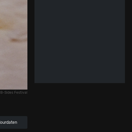
 B-Sides Festival
Tourdaten