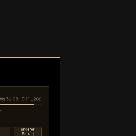
l bis 31.08.: CHF 1200
zt
F
anderer
Betrag