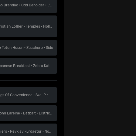
no Brandão
·
Odd Beholder
·
L'Eclair
ristian Löffler
·
Temples
·
Holly Humberstone
e Toten Hosen
·
Zucchero
·
Sido
panese Breakfast
·
Zebra Katz
·
Yet No Yokai
ngs Of Convenience
·
Ska-P
·
Fontaines D.C.
omi Lareine
·
Batbait
·
District Five
giers
·
Reykjavikurdaetur
·
Noga Erez