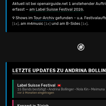
Aktuell ist bei openairguide.net 1 anstehender Auftri
erfasst —
am Label Suisse Festival 2026
.
9 Shows im
Tour-Archiv
gefunden – u.a. Festivalauft
, am m4music
und am B-Sides
.
[1x]
[1x]
[1x]
LETZTE UPDATES ZU ANDRINA BOLLI
Label Suisse Festival
15 Bands bestätigt • Andrina Bollinger • Nola Kin • Meimuna
vor 2 Monaten eingetragen
Konzert in Zürich