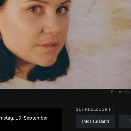
Photo: zVg.,
SCHNELLZUGRIFF
mstag, 19. September
Infos zur Band