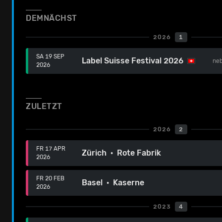
DEMNÄCHST
2026
1
SA 19 SEP
Label Suisse Festival 2026
ne
2026
ZULETZT
2026
2
FR 17 APR
Zürich · Rote Fabrik
2026
FR 20 FEB
Basel · Kaserne
2026
2023
4