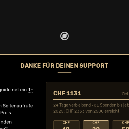
DANKE FÜR DEINEN SUPPORT
guide.net ein
1-
CHF 1131
Zie
24 Tage verbleibend • 61 Spenden bis jet
n Seiten­aufrufe
2025: CHF 2333 von 2500 erreicht
Preis.
fenden
CHF
CHF
CH
ken?