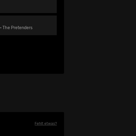
 • The Pretenders
Fehlt etwas?