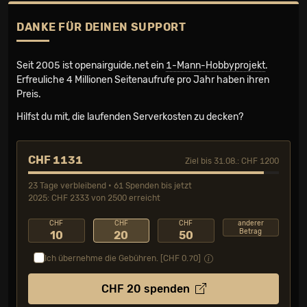
DANKE FÜR DEINEN SUPPORT
Seit 2005 ist openairguide.net ein
1-Mann-Hobbyprojekt
.
Erfreuliche 4 Millionen Seiten­aufrufe pro Jahr haben ihren
Preis.
Hilfst du mit, die laufenden Serverkosten zu decken?
CHF 1131
Ziel bis 31.08.: CHF 1200
23 Tage verbleibend • 61 Spenden bis jetzt
2025: CHF 2333 von 2500 erreicht
CHF
CHF
CHF
anderer
Betrag
10
20
50
Ich übernehme die Gebühren. [CHF
0.70
]
CHF
20
spenden