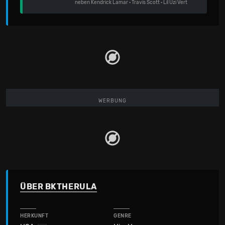
neben
Kendrick Lamar
·
Travis Scott
·
Lil Uzi Vert
WERBUNG
ÜBER BKTHERULA
HERKUNFT
GENRE