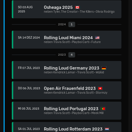
Osheaga 2025
SO 03 AUG
2025
neben
Tyler, The Creator
·
The Killers
·
Olivia Rodrigo
2024
1
Rolling Loud Miami 2024
SA 14 DEZ 2024
neben
Travis Scott
·
Playboi Carti
·
Future
2023
4
Rolling Loud Germany 2023
FR 07 JUL 2023
neben
Kendrick Lamar
·
Travis Scott
·
Wizkid
Open Air Frauenfeld 2023
DO 06 JUL 2023
neben
Kendrick Lamar
·
Travis Scott
·
Stormzy
Rolling Loud Portugal 2023
MI 05 JUL 2023
neben
Travis Scott
·
Playboi Carti
·
Meek Mill
Rolling Loud Rotterdam 2023
SA 01 JUL 2023