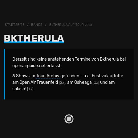
STARTSEITE
BANDS
BKTHERULA AUF TOUR 2026
BKTHERULA
Derzeit sind keine anstehenden Termine von Bktherula bei
openairguide.net erfasst.
8 Shows im
Tour-Archiv
gefunden – u.a. Festivalauftritte
am Open Air Frauenfeld
, am Osheaga
und am
[2x]
[1x]
splash!
.
[1x]