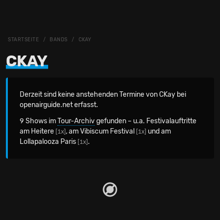
STARTSEITE
BANDS
CKAY
CKAY
Derzeit sind keine anstehenden Termine von CKay bei
openairguide.net erfasst.
9 Shows im
Tour-Archiv
gefunden – u.a. Festivalauftritte
am Heitere
, am Vibiscum Festival
und am
[1x]
[1x]
Lollapalooza Paris
.
[1x]