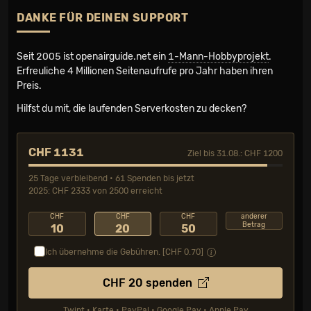
DANKE FÜR DEINEN SUPPORT
Seit 2005 ist openairguide.net ein
1-Mann-Hobbyprojekt
.
Erfreuliche 4 Millionen Seiten­aufrufe pro Jahr haben ihren
Preis.
Hilfst du mit, die laufenden Serverkosten zu decken?
CHF 1131
Ziel bis 31.08.: CHF 1200
25 Tage verbleibend • 61 Spenden bis jetzt
2025: CHF 2333 von 2500 erreicht
CHF
CHF
CHF
anderer
Betrag
10
20
50
Ich übernehme die Gebühren. [CHF
0.70
]
CHF
20
spenden
Twint • Karte • PayPal • Google Pay • Apple Pay