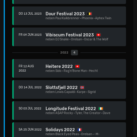
Dour Festival 2023
DO 13 JUL 2023
neben
Paul Kalkbrenner
·
Phoenix
·
Aphex Twin
Vibiscum Festival 2023
FR 09 JUN 2023
neben
DJ Snake
·
Orelsan
·
Oscar & The Wolf
2022
4
Heitere 2022
FR 12 AUG
2022
neben
Sido
·
Rag'n'Bone Man
·
Hecht
Slottsfjell 2022
DO 14 JUL 2022
neben
Lewis Capaldi
·
Karpe
·
Sigrid
Longitude Festival 2022
SO 03 JUL 2022
neben
A$AP Rocky
·
Tyler, The Creator
·
Dave
Solidays 2022
SA 25 JUN 2022
neben
Black Eyed Peas
·
Orelsan
·
-M-