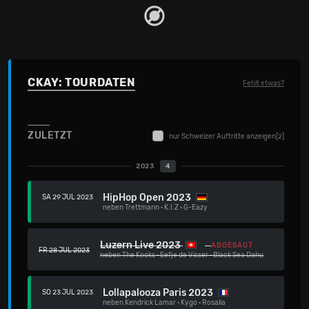
CKAY: TOURDATEN
Fehlt etwas?
ZULETZT
nur Schweizer Auftritte anzeigen
[2]
2023
4
HipHop Open 2023
SA 29 JUL 2023
neben
Trettmann
·
K.I.Z
·
G-Eazy
Luzern Live 2023
ABGESAGT
FR 28 JUL 2023
neben
The Kooks
·
Eefje de Visser
·
Black Sea Dahu
Lollapalooza Paris 2023
SO 23 JUL 2023
neben
Kendrick Lamar
·
Kygo
·
Rosalia