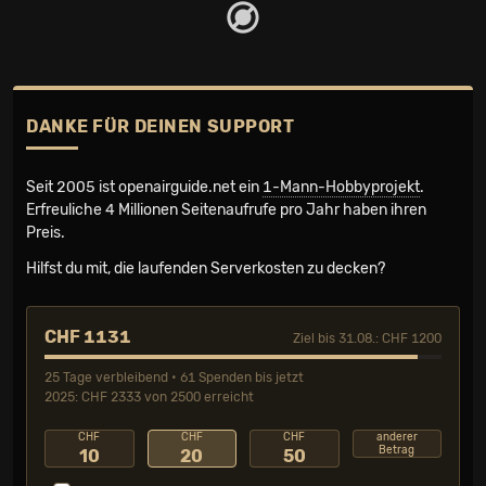
DANKE FÜR DEINEN SUPPORT
Seit 2005 ist openairguide.net ein
1-Mann-Hobbyprojekt
.
Erfreuliche 4 Millionen Seiten­aufrufe pro Jahr haben ihren
Preis.
Hilfst du mit, die laufenden Serverkosten zu decken?
CHF 1131
Ziel bis 31.08.: CHF 1200
25 Tage verbleibend • 61 Spenden bis jetzt
2025: CHF 2333 von 2500 erreicht
CHF
CHF
CHF
anderer
Betrag
10
20
50