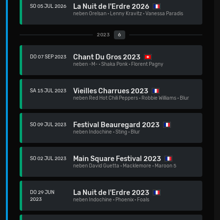
La Nuit de l'Erdre 2026
SO 05 JUL 2026
neben
Orelsan
·
Lenny Kravitz
·
Vanessa Paradis
2023
6
Chant Du Gros 2023
DO 07 SEP 2023
neben
-M-
·
Shaka Ponk
·
Florent Pagny
Vieilles Charrues 2023
SA 15 JUL 2023
neben
Red Hot Chili Peppers
·
Robbie Williams
·
Blur
Festival Beauregard 2023
SO 09 JUL 2023
neben
Indochine
·
Sting
·
Blur
Main Square Festival 2023
SO 02 JUL 2023
neben
David Guetta
·
Macklemore
·
Maroon 5
La Nuit de l'Erdre 2023
DO 29 JUN
2023
neben
Indochine
·
Phoenix
·
Foals