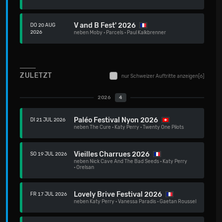
V and B Fest' 2026
DO 20 AUG
2026
neben
Moby
·
Parcels
·
Paul Kalkbrenner
ZULETZT
nur Schweizer Auftritte anzeigen
[6]
2026
4
Paléo Festival Nyon 2026
DI 21 JUL 2026
neben
The Cure
·
Katy Perry
·
Twenty One Pilots
Vieilles Charrues 2026
SO 19 JUL 2026
neben
Nick Cave And The Bad Seeds
·
Katy Perry
·
Orelsan
Lovely Brive Festival 2026
FR 17 JUL 2026
neben
Katy Perry
·
Vanessa Paradis
·
Gaetan Roussel