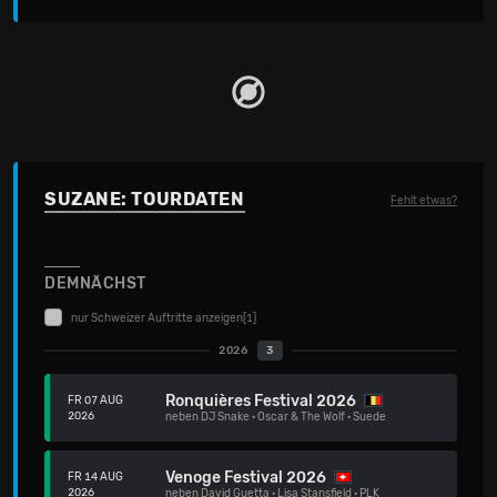
SUZANE: TOURDATEN
Fehlt etwas?
DEMNÄCHST
nur Schweizer Auftritte anzeigen
[1]
2026
3
Ronquières Festival 2026
FR 07 AUG
2026
neben
DJ Snake
·
Oscar & The Wolf
·
Suede
Venoge Festival 2026
FR 14 AUG
2026
neben
David Guetta
·
Lisa Stansfield
·
PLK