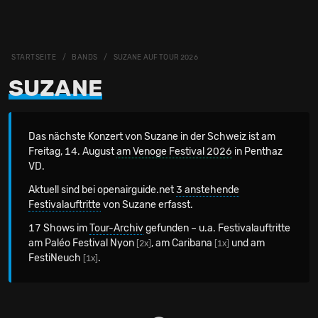
STARTSEITE
BANDS
SUZANE AUF TOUR 2026
SUZANE
Das nächste Konzert von Suzane in der Schweiz
ist am
Freitag, 14. August
am Venoge Festival 2026
in Penthaz
VD.
Aktuell sind bei openairguide.net
3 anstehende
Festivalauftritte
von Suzane erfasst.
17 Shows im
Tour-Archiv
gefunden – u.a. Festivalauftritte
am Paléo Festival Nyon
, am Caribana
und am
[2x]
[1x]
FestiNeuch
.
[1x]