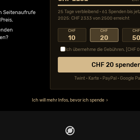
25 Tage verbleibend • 61 Spenden bis jet
n Seiten­aufrufe
2025: CHF 2333 von 2500 erreicht
Preis.
fenden
CHF
CHF
CH
10
20
5
ken?
Ich übernehme die Gebühren. [CHF
0
CHF
20
spende
Twint • Karte • PayPal • Google P
Ich will mehr Infos, bevor ich spende