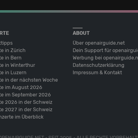
RTE
ABOUT
ttipps
Über openairguide.net
e in Zürich
Dein Support für openairgui
e in Bern
Werbung bei openairguide.n
e in Winterthur
Datenschutz­erklärung
e in Luzern
Impressum & Kontakt
te in der nächsten Woche
te im August 2026
te im September 2026
te 2026 in der Schweiz
te 2027 in der Schweiz
nzerte im Überblick
OPENAIRGUIDE.NET • SEIT 2005 • ALLE RECHTE VORBEHALT