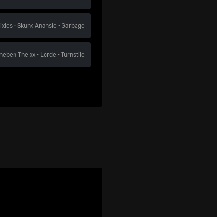
ixies
·
Skunk Anansie
·
Garbage
neben
The xx
·
Lorde
·
Turnstile