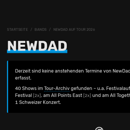
STARTSEITE
BANDS
NEWDAD AUF TOUR 2026
NEWDAD
Derzeit sind keine anstehenden Termine von NewDad
erfasst.
40 Shows im
Tour-Archiv
gefunden – u.a. Festivalau
Festival
, am All Points East
und am All Toge
[2x]
[2x]
1 Schweizer Konzert.