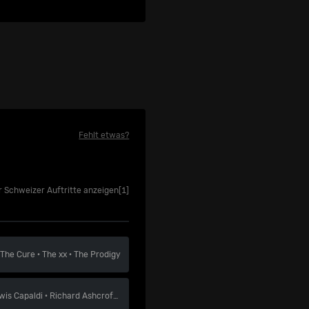
Fehlt etwas?
r Schweizer Auftritte anzeigen
[1]
n
The Cure
·
The xx
·
The Prodigy
wis Capaldi
·
Richard Ashcroft
·
Kasabian