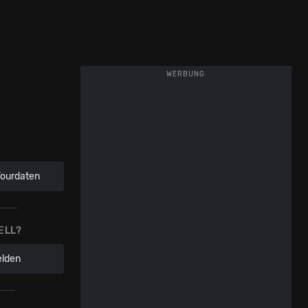
WERBUNG
Tourdaten
ELL?
elden