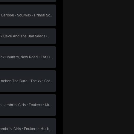
n
Caribou
·
Soulwax
·
Primal Scream
ck Cave And The Bad Seeds
·
Gorillaz
·
Jack White
ack Country, New Road
·
Fat Dog
·
Model/Actriz
neben
The Cure
·
The xx
·
Gorillaz
n
Lambrini Girls
·
Fcukers
·
Murkage Dave
ambrini Girls
·
Fcukers
·
Murkage Dave