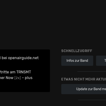
SCHNELLZUGRIFF
 bei openairguide.net
Infos zur Band
ftritte am TRNSMT
ther Now
– plus
[2x]
ETWAS NICHT MEHR AKTU
Update zur Band m