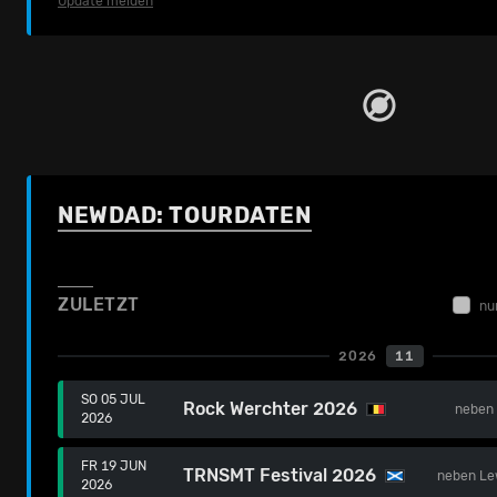
Update melden
NEWDAD: TOURDATEN
ZULETZT
nu
2026
11
SO 05 JUL
Rock Werchter 2026
nebe
2026
FR 19 JUN
TRNSMT Festival 2026
neben
Le
2026