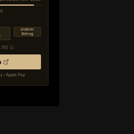
zt
F
anderer
Betrag
0
.70
]
n
ay • Apple Pay