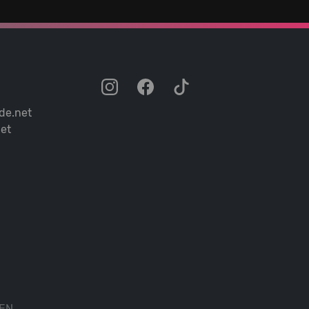
de.net
et
EN.