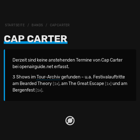
STARTSEITE
BANDS
CAP CARTER
CAP CARTER
Derzeit sind keine anstehenden Termine von Cap Carter
bei openairguide.net erfasst.
3 Shows im
Tour-Archiv
gefunden – u.a. Festivalauftritte
am Bearded Theory
, am The Great Escape
und am
[1x]
[1x]
Bergenfest
.
[1x]