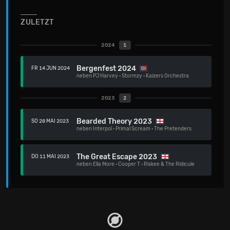
ZULETZT
2024
1
Bergenfest 2024
FR 14 JUN 2024
neben
PJ Harvey
·
Stormzy
·
Kaizers Orchestra
2023
2
Bearded Theory 2023
SO 28 MAI 2023
neben
Interpol
·
Primal Scream
·
The Pretenders
The Great Escape 2023
DO 11 MAI 2023
neben
Ella More
·
Cooper T
·
Riskee & The Ridicule