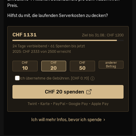
Preis.
Hilfst du mit, die laufenden Serverkosten zu decken?
CHF 1131
Ziel bis 31.08.: CHF 1200
24 Tage verbleibend • 61 Spenden bis jetzt
2025: CHF 2333 von 2500 erreicht
CHF
CHF
CHF
anderer
Betrag
10
20
50
Ich übernehme die Gebühren. [CHF
0.70
]
CHF
20
spenden
Twint • Karte • PayPal • Google Pay • Apple Pay
Ich will mehr Infos, bevor ich spende