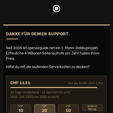
DANKE FÜR DEINEN SUPPORT
Seit 2005 ist openairguide.net ein
1-Mann-Hobbyprojekt
.
Erfreuliche 4 Millionen Seiten­aufrufe pro Jahr haben ihren
Preis.
Hilfst du mit, die laufenden Serverkosten zu decken?
CHF 1131
Ziel bis 31.08.: CHF 1200
24 Tage verbleibend • 61 Spenden bis jetzt
2025: CHF 2333 von 2500 erreicht
CHF
CHF
CHF
anderer
Betrag
10
20
50