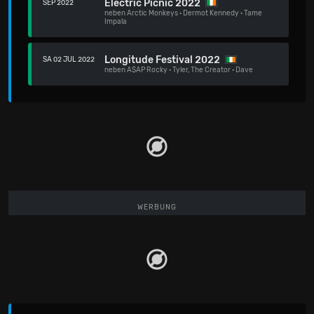
Electric Picnic 2022
SEP 2022
neben
Arctic Monkeys
·
Dermot Kennedy
·
Tame
Impala
Longitude Festival 2022
SA 02 JUL 2022
neben
A$AP Rocky
·
Tyler, The Creator
·
Dave
WERBUNG