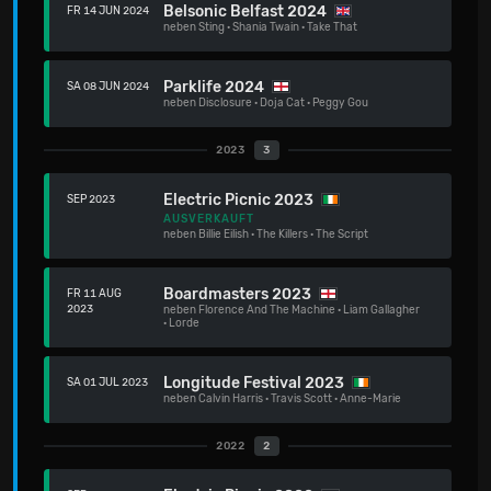
Belsonic Belfast 2024
FR 14 JUN 2024
neben
Sting
·
Shania Twain
·
Take That
Parklife 2024
SA 08 JUN 2024
neben
Disclosure
·
Doja Cat
·
Peggy Gou
2023
3
Electric Picnic 2023
SEP 2023
AUSVERKAUFT
neben
Billie Eilish
·
The Killers
·
The Script
Boardmasters 2023
FR 11 AUG
2023
neben
Florence And The Machine
·
Liam Gallagher
·
Lorde
Longitude Festival 2023
SA 01 JUL 2023
neben
Calvin Harris
·
Travis Scott
·
Anne-Marie
2022
2