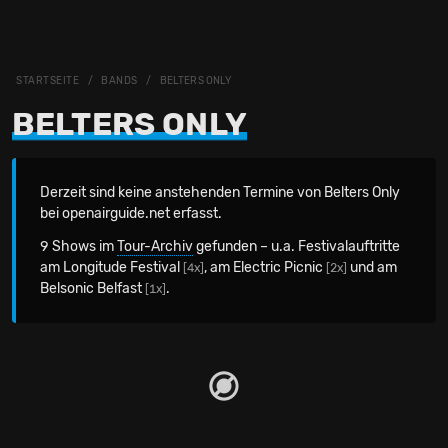
STARTSEITE
BANDS
BELTERS ONLY
BELTERS ONLY
Derzeit sind keine anstehenden Termine von Belters Only
bei openairguide.net erfasst.
9 Shows im
Tour-Archiv
gefunden – u.a. Festivalauftritte
am Longitude Festival
, am Electric Picnic
und am
[4x]
[2x]
Belsonic Belfast
.
[1x]