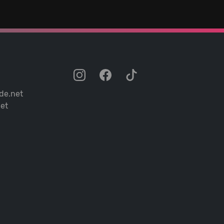
de.net
et