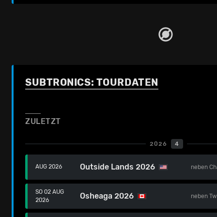
SUBTRONICS: TOURDATEN
ZULETZT
2026
4
Outside Lands 2026
AUG 2026
neben
Ch
SO 02 AUG
Osheaga 2026
neben
Tw
2026