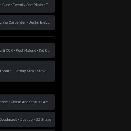
e Cure
·
Twenty One Pilots
·
Teddy Swims
brina Carpenter
·
Justin Bieber
·
Karol G
arli XCX
·
Post Malone
·
Kid Cudi
ll Smith
·
Fatboy Slim
·
Steve Angello
stice
·
Chase And Status
·
Amelie Lens
Deadmau5
·
Justice
·
DJ Snake