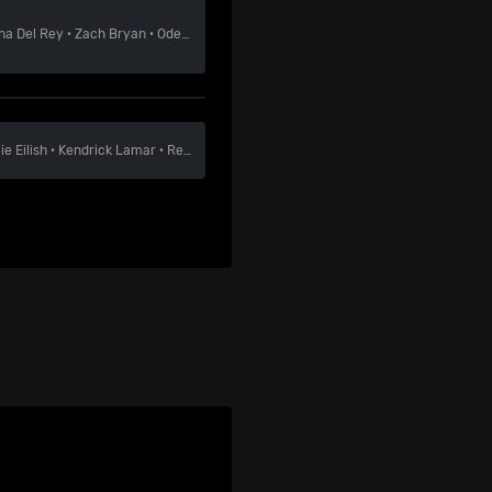
na Del Rey
·
Zach Bryan
·
Odesza
lie Eilish
·
Kendrick Lamar
·
Red Hot Chili Peppers