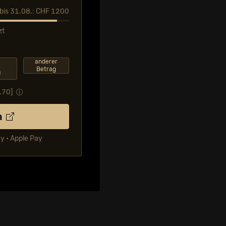
l bis 31.08.: CHF 1200
zt
F
anderer
Betrag
0
.70
]
n
ay • Apple Pay