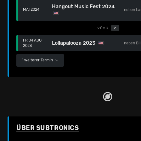
Hangout Music Fest 2024
MAI 2024
neben
La
2023
2
FR 04 AUG
Lollapalooza 2023
neben
Bil
2023
1 weiterer Termin
ÜBER SUBTRONICS