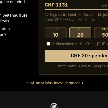
guide.net ein
1-
CHF 1131
Zie
22 Tage verbleibend • 61 Spenden bis jet
n Seiten­aufrufe
2025: CHF 2333 von 2500 erreicht
Preis.
fenden
CHF
CHF
CH
10
20
5
ken?
Ich übernehme die Gebühren. [CHF
0
CHF
20
spende
Twint • Karte • PayPal • Google P
Ich will mehr Infos, bevor ich spende