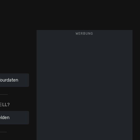
WERBUNG
Tourdaten
ELL?
elden