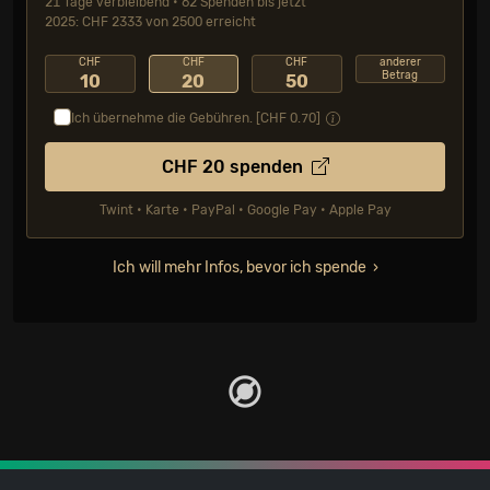
21 Tage verbleibend • 62 Spenden bis jetzt
2025: CHF 2333 von 2500 erreicht
CHF
CHF
CHF
anderer
Betrag
10
20
50
Ich übernehme die Gebühren. [CHF
0.70
]
CHF
20
spenden
Twint • Karte • PayPal • Google Pay • Apple Pay
Ich will mehr Infos, bevor ich spende