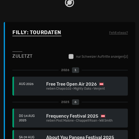
FILLY: TOURDATEN
Fehlt etwas?
ZULETZT
nur Schweizer Auftritte anzeigen
[2]
2026
1
Free Tree Open Air 2026
AUG 2026
neben
Chapo102
·
Mighty Oaks
·
Venjent
2025
6
Frequency Festival 2025
DO 14 AUG
2025
neben
Post Malone
·
Chappell Roan
·
Will Smith
About You Pangea Festival 2025
SA 09 AUG