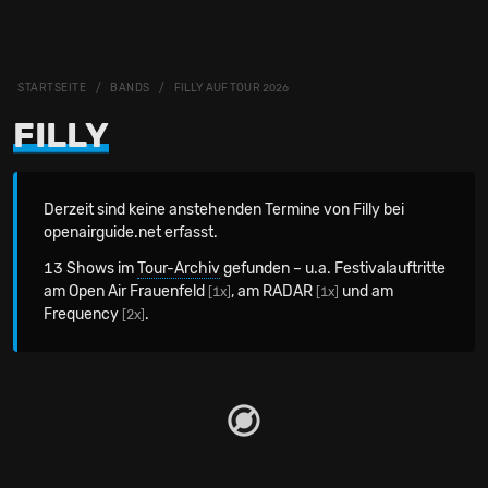
STARTSEITE
BANDS
FILLY AUF TOUR 2026
FILLY
Derzeit sind keine anstehenden Termine von Filly bei
openairguide.net erfasst.
13 Shows im
Tour-Archiv
gefunden – u.a. Festivalauftritte
am Open Air Frauenfeld
, am RADAR
und am
[1x]
[1x]
Frequency
.
[2x]