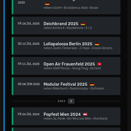
2025
neben
01099
·
Brutalismus 3000
·
Bosse
Deichbrand 2025
FR 18 JUL 2025
neben
Kontra K
·
Macklemore
·
K.I.Z
Lollapalooza Berlin 2025
SO 13 JUL 2025
neben
Justin Timberlake
·
J-Hope
·
Gracie Abrams
Open Air Frauenfeld 2025
FR 11 JUL 2025
neben
A$AP Rocky
·
Young Thug
·
50 Cent
Modular Festival 2025
SO 08 JUN 2025
neben
Bilderbuch
·
Badmómzjay
·
Zartmann
2024
2
Popfest Wien 2024
FR 26 JUL 2024
neben
Ja, Panik
·
Der Nino aus Wien
·
Sharktank