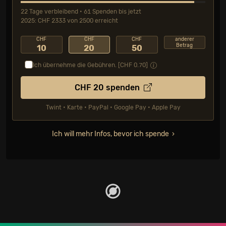
22 Tage verbleibend • 61 Spenden bis jetzt
2025: CHF 2333 von 2500 erreicht
CHF
CHF
CHF
anderer
Betrag
10
20
50
Ich übernehme die Gebühren. [CHF
0.70
]
CHF
20
spenden
Twint • Karte • PayPal • Google Pay • Apple Pay
Ich will mehr Infos, bevor ich spende