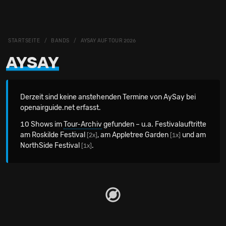
STARTSEITE
BANDS
AYSAY AUF TOUR 2026
AYSAY
Derzeit sind keine anstehenden Termine von AySay bei
openairguide.net erfasst.
10 Shows im
Tour-Archiv
gefunden – u.a. Festivalauftritte
am Roskilde Festival
, am Appletree Garden
und am
[2x]
[1x]
NorthSide Festival
.
[1x]