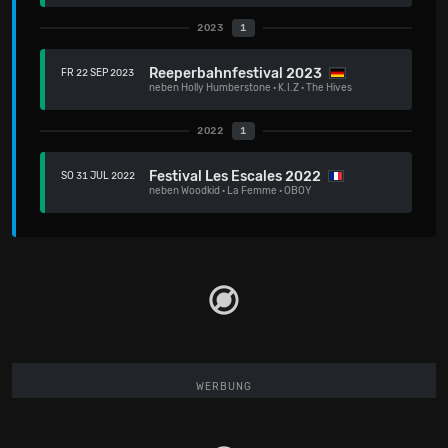
2023
1
Reeperbahnfestival 2023
FR 22 SEP 2023
neben
Holly Humberstone
·
K.I.Z
·
The Hives
2022
1
Festival Les Escales 2022
SO 31 JUL 2022
neben
Woodkid
·
La Femme
·
OBOY
WERBUNG