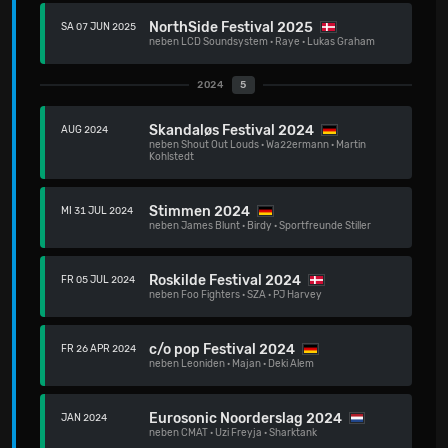
NorthSide Festival 2025
SA 07 JUN 2025
neben
LCD Soundsystem
·
Raye
·
Lukas Graham
2024
5
Skandaløs Festival 2024
AUG 2024
neben
Shout Out Louds
·
Wa22ermann
·
Martin
Kohlstedt
Stimmen 2024
MI 31 JUL 2024
neben
James Blunt
·
Birdy
·
Sportfreunde Stiller
Roskilde Festival 2024
FR 05 JUL 2024
neben
Foo Fighters
·
SZA
·
PJ Harvey
c/o pop Festival 2024
FR 26 APR 2024
neben
Leoniden
·
Majan
·
Deki Alem
Eurosonic Noorderslag 2024
JAN 2024
neben
CMAT
·
Uzi Freyja
·
Sharktank