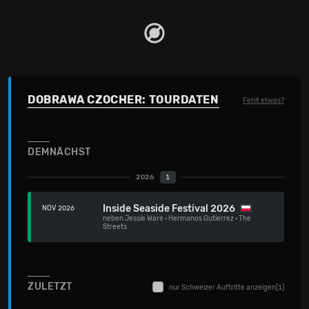
DOBRAWA CZOCHER: TOURDATEN
Fehlt etwas?
DEMNÄCHST
2026
1
Inside Seaside Festival 2026
NOV 2026
neben
Jessie Ware
·
Hermanos Gutierrez
·
The
Streets
ZULETZT
nur Schweizer Auftritte anzeigen
[1]