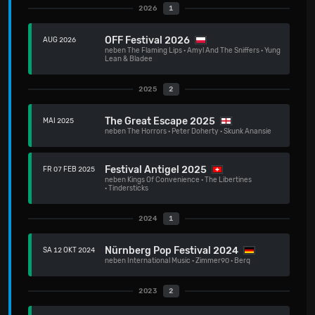
2026
1
OFF Festival 2026
AUG 2026
neben
The Flaming Lips
·
Amyl And The Sniffers
·
Yung
Lean & Bladee
2025
2
The Great Escape 2025
MAI 2025
neben
The Horrors
·
Peter Doherty
·
Skunk Anansie
Festival Antigel 2025
FR 07 FEB 2025
neben
Kings Of Convenience
·
The Libertines
·
Tindersticks
2024
1
Nürnberg Pop Festival 2024
SA 12 OKT 2024
neben
International Music
·
Zimmer90
·
Berq
2023
2