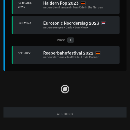
Haldern Pop 2023
SA 05 AUG
2023
neben
Glen Hansard
·
Tom Odell
·
Die Nerven
Eurosonic Noorderslag 2023
JAN 2023
neben
eee gee
·
Jada
·
Son Mieux
2022
1
Reeperbahnfestival 2022
SEP 2022
neben
Warhaus
·
Kraftklub
·
Loyle Carner
WERBUNG