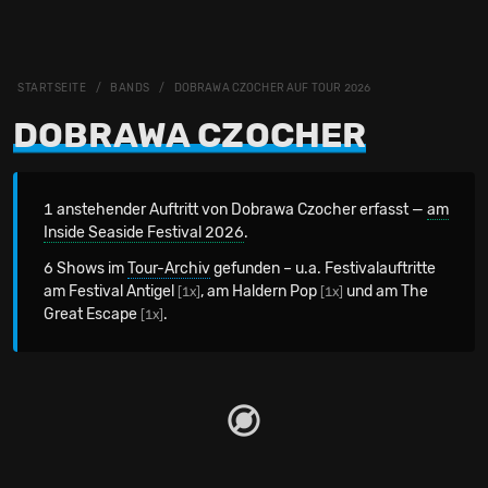
STARTSEITE
BANDS
DOBRAWA CZOCHER AUF TOUR 2026
DOBRAWA CZOCHER
1 anstehender Auftritt von Dobrawa Czocher erfasst —
am
Inside Seaside Festival 2026
.
6 Shows im
Tour-Archiv
gefunden – u.a. Festivalauftritte
am Festival Antigel
, am Haldern Pop
und am The
[1x]
[1x]
Great Escape
.
[1x]