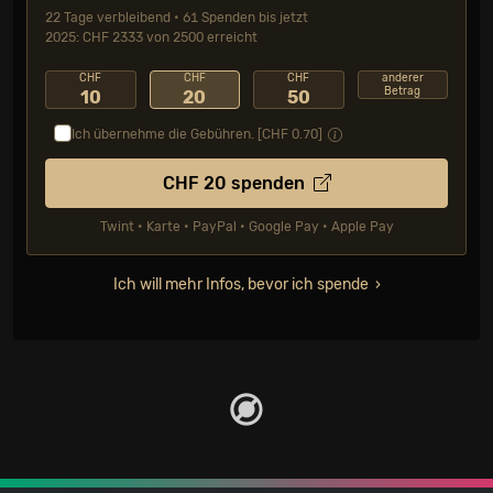
22 Tage verbleibend • 61 Spenden bis jetzt
2025: CHF 2333 von 2500 erreicht
CHF
CHF
CHF
anderer
Betrag
10
20
50
Ich übernehme die Gebühren. [CHF
0.70
]
CHF
20
spenden
Twint • Karte • PayPal • Google Pay • Apple Pay
Ich will mehr Infos, bevor ich spende