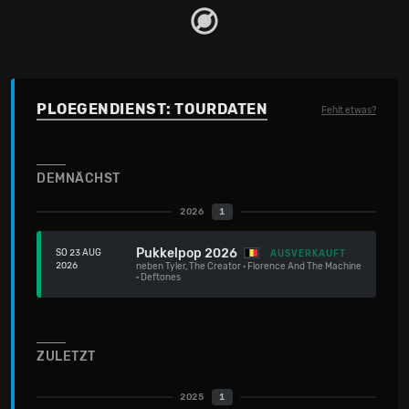
PLOEGENDIENST: TOURDATEN
Fehlt etwas?
DEMNÄCHST
2026
1
Pukkelpop 2026
SO 23 AUG
AUSVERKAUFT
2026
neben
Tyler, The Creator
·
Florence And The Machine
·
Deftones
ZULETZT
2025
1