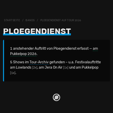
STARTSEITE
BANDS
PLOEGENDIENST AUF TOUR 2026
PLOEGENDIENST
1 anstehender Auftritt von Ploegendienst erfasst —
am
Pukkelpop 2026
.
5 Shows im
Tour-Archiv
gefunden – u.a. Festivalauftritte
am Lowlands
, am Jera On Air
und am Pukkelpop
[2x]
[1x]
.
[1x]