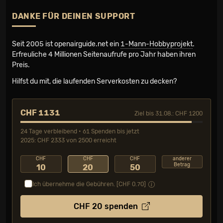
DANKE FÜR DEINEN SUPPORT
Seit 2005 ist openairguide.net ein
1-Mann-Hobbyprojekt
.
Erfreuliche 4 Millionen Seiten­aufrufe pro Jahr haben ihren
Preis.
Hilfst du mit, die laufenden Serverkosten zu decken?
CHF 1131
Ziel bis 31.08.: CHF 1200
24 Tage verbleibend • 61 Spenden bis jetzt
2025: CHF 2333 von 2500 erreicht
CHF
CHF
CHF
anderer
Betrag
10
20
50
Ich übernehme die Gebühren. [CHF
0.70
]
CHF
20
spenden