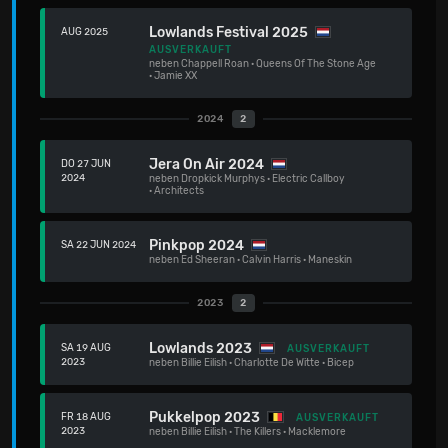
Lowlands Festival 2025
AUG 2025
AUSVERKAUFT
neben
Chappell Roan
·
Queens Of The Stone Age
·
Jamie XX
2024
2
Jera On Air 2024
DO 27 JUN
2024
neben
Dropkick Murphys
·
Electric Callboy
·
Architects
Pinkpop 2024
SA 22 JUN 2024
neben
Ed Sheeran
·
Calvin Harris
·
Maneskin
2023
2
Lowlands 2023
SA 19 AUG
AUSVERKAUFT
2023
neben
Billie Eilish
·
Charlotte De Witte
·
Bicep
Pukkelpop 2023
FR 18 AUG
AUSVERKAUFT
2023
neben
Billie Eilish
·
The Killers
·
Macklemore