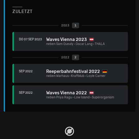
ZULETZT
2023
1
Waves Vienna 2023
DO 07 SEP 2023
neben
Sam Quealy
·
Oscar Lang
·
THALA
2022
2
Reeperbahnfestival 2022
SEP 2022
neben
Warhaus
·
Kraftklub
·
Loyle Carner
Waves Vienna 2022
SEP 2022
neben
Priya Ragu
·
Low Island
·
Superorganism