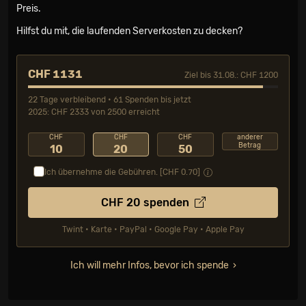
Preis.
Hilfst du mit, die laufenden Serverkosten zu decken?
CHF 1131
Ziel bis 31.08.: CHF 1200
22 Tage verbleibend • 61 Spenden bis jetzt
2025: CHF 2333 von 2500 erreicht
CHF
CHF
CHF
anderer
Betrag
10
20
50
Ich übernehme die Gebühren. [CHF
0.70
]
CHF
20
spenden
Twint • Karte • PayPal • Google Pay • Apple Pay
Ich will mehr Infos, bevor ich spende