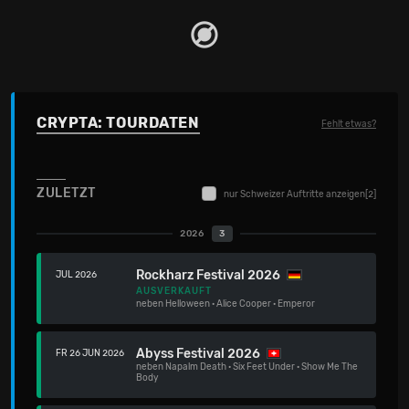
CRYPTA: TOURDATEN
Fehlt etwas?
ZULETZT
nur Schweizer Auftritte anzeigen
[2]
2026
3
Rockharz Festival 2026
JUL 2026
AUSVERKAUFT
neben
Helloween
·
Alice Cooper
·
Emperor
Abyss Festival 2026
FR 26 JUN 2026
neben
Napalm Death
·
Six Feet Under
·
Show Me The
Body