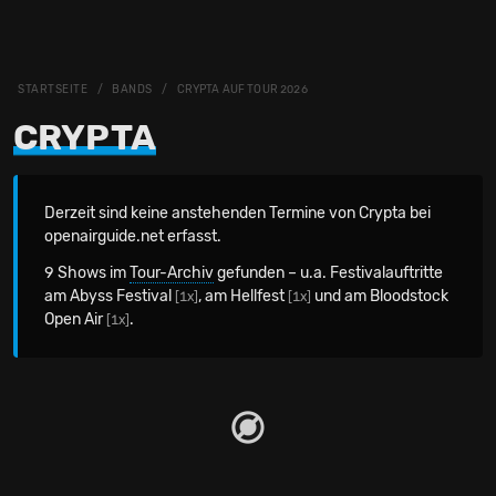
STARTSEITE
BANDS
CRYPTA AUF TOUR 2026
CRYPTA
Derzeit sind keine anstehenden Termine von Crypta bei
openairguide.net erfasst.
9 Shows im
Tour-Archiv
gefunden – u.a. Festivalauftritte
am Abyss Festival
, am Hellfest
und am Bloodstock
[1x]
[1x]
Open Air
.
[1x]