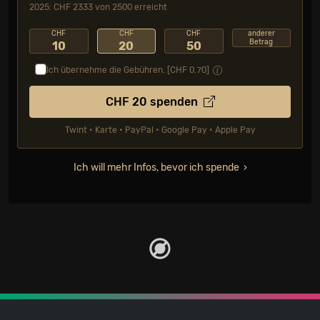
2025: CHF 2333 von 2500 erreicht
CHF
CHF
CHF
anderer
Betrag
10
20
50
Ich übernehme die Gebühren. [CHF
0.70
]
CHF
20
spenden
Twint • Karte • PayPal • Google Pay • Apple Pay
Ich will mehr Infos, bevor ich spende