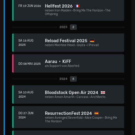
Hellfest 2026
FR 19 JUN 2026
neben
Iron Maiden
·
Bring Me The Horizon
·
The
Offspring
2025
2
Reload Festival 2025
SA 16 AUG
2025
neben
Machine Head
·
Gojira
·
I Prevail
Aarau · KiFF
DO 08 MAI 2025
als Support von Aborted
2024
5
Bloodstock Open Air 2024
SA 10 AUG
2024
neben
Amon Amarth
·
Carcass
·
Architects
ResurrectionFest 2024
DO 27 JUN
2024
neben
Avenged Sevenfold
·
Alice Cooper
·
Bring Me
The Horizon