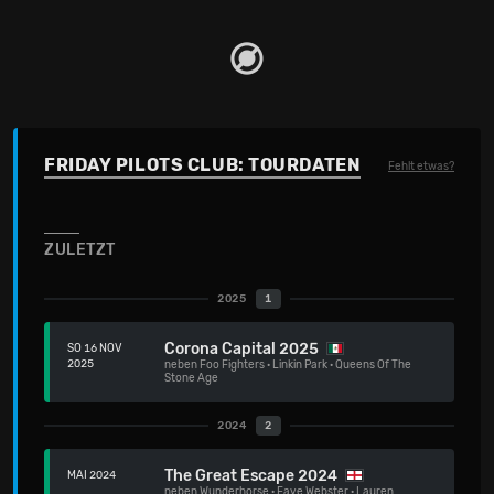
FRIDAY PILOTS CLUB: TOURDATEN
Fehlt etwas?
ZULETZT
2025
1
Corona Capital 2025
SO 16 NOV
2025
neben
Foo Fighters
·
Linkin Park
·
Queens Of The
Stone Age
2024
2
The Great Escape 2024
MAI 2024
neben
Wunderhorse
·
Faye Webster
·
Lauren