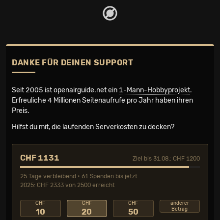
DANKE FÜR DEINEN SUPPORT
Seit 2005 ist openairguide.net ein
1-Mann-Hobbyprojekt
.
Erfreuliche 4 Millionen Seiten­aufrufe pro Jahr haben ihren
Preis.
Hilfst du mit, die laufenden Serverkosten zu decken?
CHF 1131
Ziel bis 31.08.: CHF 1200
25 Tage verbleibend • 61 Spenden bis jetzt
2025: CHF 2333 von 2500 erreicht
CHF
CHF
CHF
anderer
Betrag
10
20
50