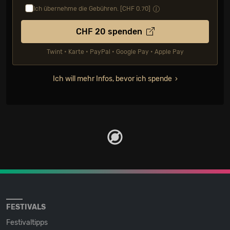
Ich übernehme die Gebühren. [CHF
0.70
]
CHF
20
spenden
Twint • Karte • PayPal • Google Pay • Apple Pay
Ich will mehr Infos, bevor ich spende
FESTIVALS
Festivaltipps