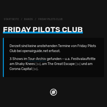
STARTSEITE
BANDS
FRIDAY PILOTS CLUB
FRIDAY PILOTS CLUB
Derzeit sind keine anstehenden Termine von Friday Pilots
Club bei openairguide.net erfasst.
3 Shows im
Tour-Archiv
gefunden – u.a. Festivalauftritte
am Shaky Knees
, am The Great Escape
und am
[1x]
[1x]
Corona Capital
.
[1x]