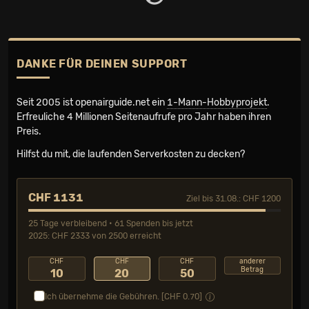
DANKE FÜR DEINEN SUPPORT
Seit 2005 ist openairguide.net ein
1-Mann-Hobbyprojekt
.
Erfreuliche 4 Millionen Seiten­aufrufe pro Jahr haben ihren
Preis.
Hilfst du mit, die laufenden Serverkosten zu decken?
CHF 1131
Ziel bis 31.08.: CHF 1200
25 Tage verbleibend • 61 Spenden bis jetzt
2025: CHF 2333 von 2500 erreicht
CHF
CHF
CHF
anderer
Betrag
10
20
50
Ich übernehme die Gebühren. [CHF
0.70
]