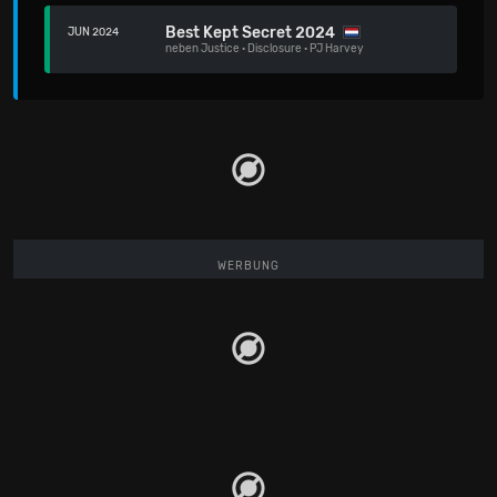
Best Kept Secret 2024
JUN 2024
neben
Justice
·
Disclosure
·
PJ Harvey
WERBUNG