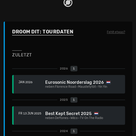
DROOM DIT: TOURDATEN
Fehlt etwas?
ZULETZT
2026
1
Eurosonic Noorderslag 2026
JAN 2026
neben
Florence Road
·
Maustetytöt
·
Yin Yin
2025
1
Best Kept Secret 2025
FR 13 JUN 2025
neben
Deftones
·
Wilco
·
TV On The Radio
2024
1