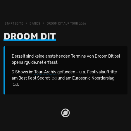
STARTSEITE
BANDS
DROOM DIT AUF TOUR 2026
DROOM DIT
Derzeit sind keine anstehenden Termine von Droom Dit bei
openairguide.net erfasst.
3 Shows im
Tour-Archiv
gefunden – u.a. Festivalauftritte
am Best Kept Secret
und am Eurosonic Noorderslag
[2x]
.
[1x]