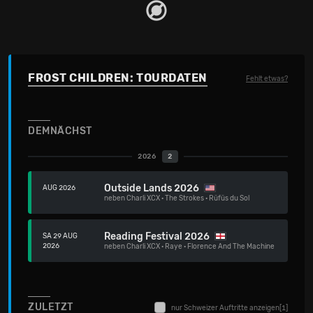
FROST CHILDREN: TOURDATEN
Fehlt etwas?
DEMNÄCHST
2026
2
Outside Lands 2026
AUG 2026
neben
Charli XCX
·
The Strokes
·
Rüfüs du Sol
Reading Festival 2026
SA 29 AUG
2026
neben
Charli XCX
·
Raye
·
Florence And The Machine
ZULETZT
nur Schweizer Auftritte anzeigen
[1]