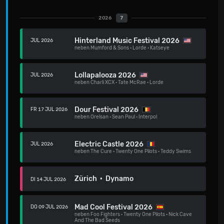
2026
7
Hinterland Music Festival 2026
JUL 2026
neben
Mumford & Sons
·
Lorde
·
Katseye
Lollapalooza 2026
JUL 2026
neben
Charli XCX
·
Tate McRae
·
Lorde
Dour Festival 2026
FR 17 JUL 2026
neben
Orelsan
·
Sean Paul
·
Interpol
Electric Castle 2026
JUL 2026
neben
The Cure
·
Twenty One Pilots
·
Teddy Swims
Zürich · Dynamo
DI 14 JUL 2026
Mad Cool Festival 2026
DO 09 JUL 2026
neben
Foo Fighters
·
Twenty One Pilots
·
Nick Cave
And The Bad Seeds