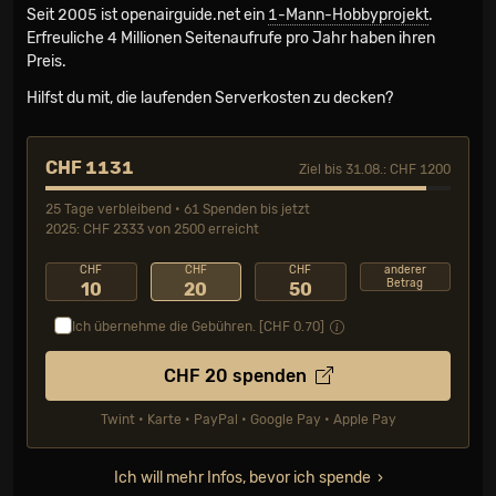
Seit 2005 ist openairguide.net ein
1-Mann-Hobbyprojekt
.
Erfreuliche 4 Millionen Seiten­aufrufe pro Jahr haben ihren
Preis.
Hilfst du mit, die laufenden Serverkosten zu decken?
CHF 1131
Ziel bis 31.08.: CHF 1200
25 Tage verbleibend • 61 Spenden bis jetzt
2025: CHF 2333 von 2500 erreicht
CHF
CHF
CHF
anderer
Betrag
10
20
50
Ich übernehme die Gebühren. [CHF
0.70
]
CHF
20
spenden
Twint • Karte • PayPal • Google Pay • Apple Pay
Ich will mehr Infos, bevor ich spende