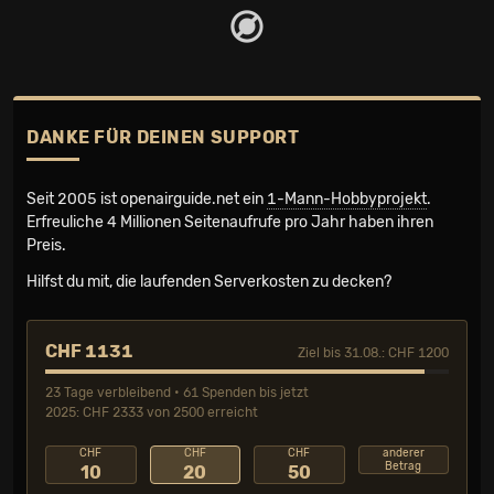
DANKE FÜR DEINEN SUPPORT
Seit 2005 ist openairguide.net ein
1-Mann-Hobbyprojekt
.
Erfreuliche 4 Millionen Seiten­aufrufe pro Jahr haben ihren
Preis.
Hilfst du mit, die laufenden Serverkosten zu decken?
CHF 1131
Ziel bis 31.08.: CHF 1200
23 Tage verbleibend • 61 Spenden bis jetzt
2025: CHF 2333 von 2500 erreicht
CHF
CHF
CHF
anderer
Betrag
10
20
50