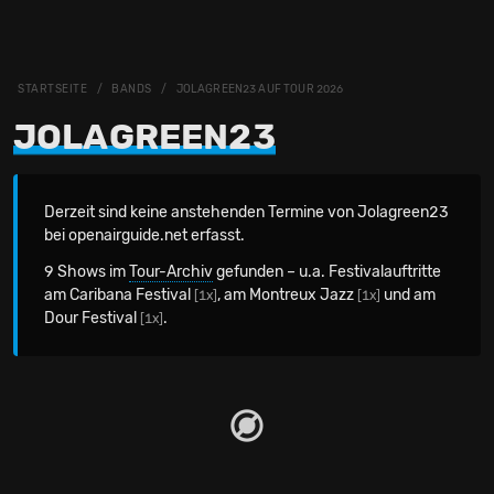
STARTSEITE
BANDS
JOLAGREEN23 AUF TOUR 2026
JOLAGREEN23
Derzeit sind keine anstehenden Termine von Jolagreen23
bei openairguide.net erfasst.
9 Shows im
Tour-Archiv
gefunden – u.a. Festivalauftritte
am Caribana Festival
, am Montreux Jazz
und am
[1x]
[1x]
Dour Festival
.
[1x]