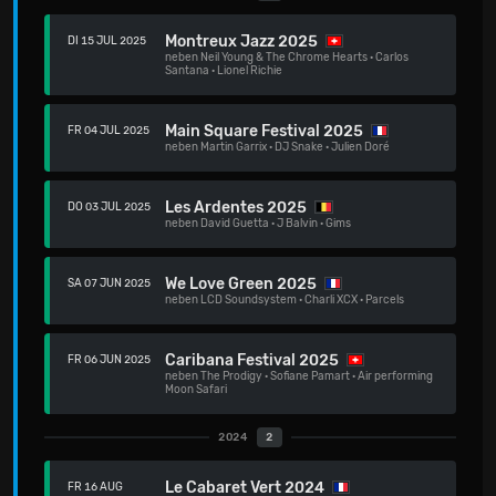
Montreux Jazz 2025
DI 15 JUL 2025
neben
Neil Young & The Chrome Hearts
·
Carlos
Santana
·
Lionel Richie
Main Square Festival 2025
FR 04 JUL 2025
neben
Martin Garrix
·
DJ Snake
·
Julien Doré
Les Ardentes 2025
DO 03 JUL 2025
neben
David Guetta
·
J Balvin
·
Gims
We Love Green 2025
SA 07 JUN 2025
neben
LCD Soundsystem
·
Charli XCX
·
Parcels
Caribana Festival 2025
FR 06 JUN 2025
neben
The Prodigy
·
Sofiane Pamart
·
Air performing
Moon Safari
2024
2
Le Cabaret Vert 2024
FR 16 AUG