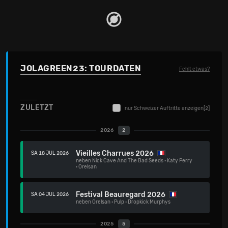
JOLAGREEN23: TOURDATEN
Fehlt etwas?
ZULETZT
nur Schweizer Auftritte anzeigen
[2]
2026
2
Vieilles Charrues 2026
SA 18 JUL 2026
neben
Nick Cave And The Bad Seeds
·
Katy Perry
·
Orelsan
Festival Beauregard 2026
SA 04 JUL 2026
neben
Orelsan
·
Pulp
·
Dropkick Murphys
2025
5