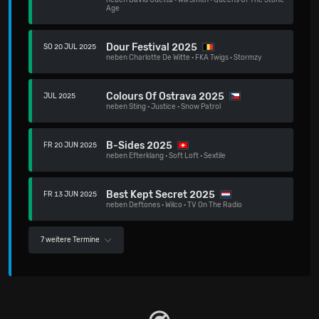
neben
David Guetta
·
Will Smith
·
Queens Of The Stone
Age
Dour Festival 2025
SO 20 JUL 2025
neben
Charlotte De Witte
·
FKA Twigs
·
Stormzy
Colours Of Ostrava 2025
JUL 2025
neben
Sting
·
Justice
·
Snow Patrol
B-Sides 2025
FR 20 JUN 2025
neben
Efterklang
·
Soft Loft
·
Sextile
Best Kept Secret 2025
FR 13 JUN 2025
neben
Deftones
·
Wilco
·
TV On The Radio
7 weitere Termine