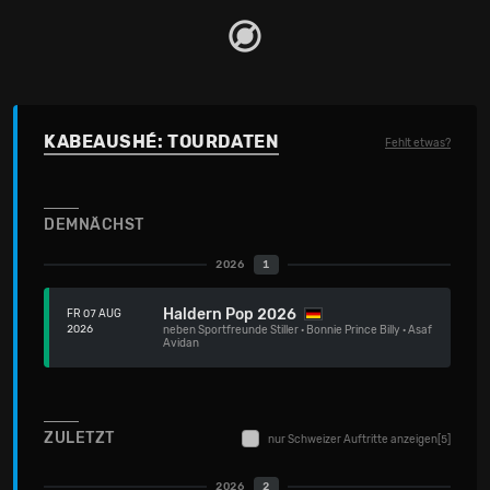
KABEAUSHÉ: TOURDATEN
Fehlt etwas?
DEMNÄCHST
2026
1
Haldern Pop 2026
FR 07 AUG
2026
neben
Sportfreunde Stiller
·
Bonnie Prince Billy
·
Asaf
Avidan
ZULETZT
nur Schweizer Auftritte anzeigen
[5]
2026
2