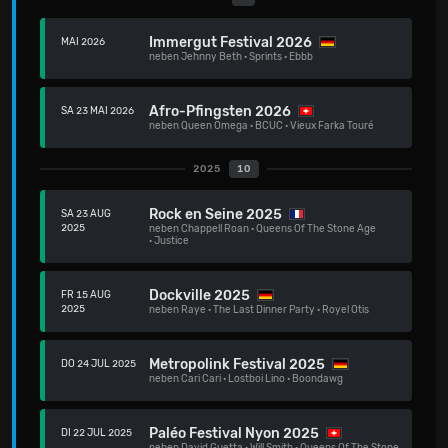
Immergut Festival 2026
MAI 2026
neben
Jehnny Beth
·
Sprints
·
Ebbb
Afro-Pfingsten 2026
SA 23 MAI 2026
neben
Queen Omega
·
BCUC
·
Vieux Farka Touré
2025
10
Rock en Seine 2025
SA 23 AUG
2025
neben
Chappell Roan
·
Queens Of The Stone Age
·
Justice
Dockville 2025
FR 15 AUG
2025
neben
Raye
·
The Last Dinner Party
·
Royel Otis
Metropolink Festival 2025
DO 24 JUL 2025
neben
Cari Cari
·
Lostboi Lino
·
Boondawg
Paléo Festival Nyon 2025
DI 22 JUL 2025