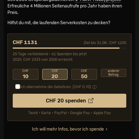
Erfreuliche 4 Millionen Seiten­aufrufe pro Jahr haben ihren
Preis.
Hilfst du mit, die laufenden Serverkosten zu decken?
CHF 1131
Ziel bis 31.08.: CHF 1200
25 Tage verbleibend • 61 Spenden bis jetzt
2025: CHF 2333 von 2500 erreicht
CHF
CHF
CHF
anderer
Betrag
10
20
50
Ich übernehme die Gebühren. [CHF
0.70
]
CHF
20
spenden
Twint • Karte • PayPal • Google Pay • Apple Pay
Ich will mehr Infos, bevor ich spende