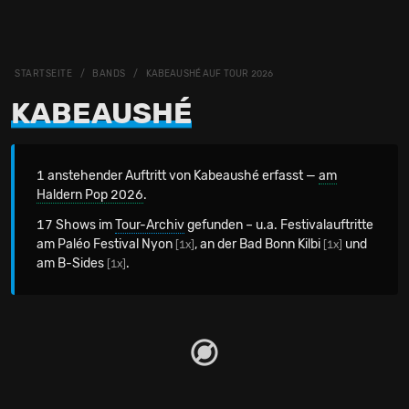
STARTSEITE
BANDS
KABEAUSHÉ AUF TOUR 2026
KABEAUSHÉ
1 anstehender Auftritt von Kabeaushé erfasst —
am
Haldern Pop 2026
.
17 Shows im
Tour-Archiv
gefunden – u.a. Festivalauftritte
am Paléo Festival Nyon
, an der Bad Bonn Kilbi
und
[1x]
[1x]
am B-Sides
.
[1x]