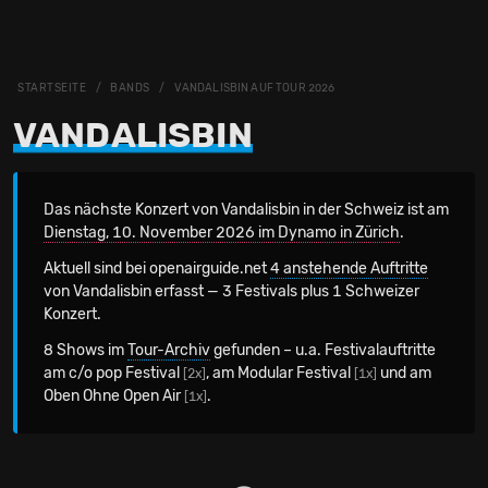
STARTSEITE
BANDS
VANDALISBIN AUF TOUR 2026
VANDALISBIN
Das nächste Konzert von Vandalisbin in der Schweiz
ist am
Dienstag, 10. November 2026 im Dynamo in Zürich
.
Aktuell sind bei openairguide.net
4 anstehende Auftritte
von Vandalisbin erfasst — 3 Festivals plus 1 Schweizer
Konzert.
8 Shows im
Tour-Archiv
gefunden – u.a. Festivalauftritte
am c/o pop Festival
, am Modular Festival
und am
[2x]
[1x]
Oben Ohne Open Air
.
[1x]