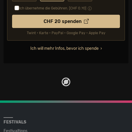
Ich übernehme die Gebühren. [CHF
0.70
]
CHF
20
spenden
Twint • Karte • PayPal • Google Pay • Apple Pay
Ich will mehr Infos, bevor ich spende
FESTIVALS
Festivaltipps