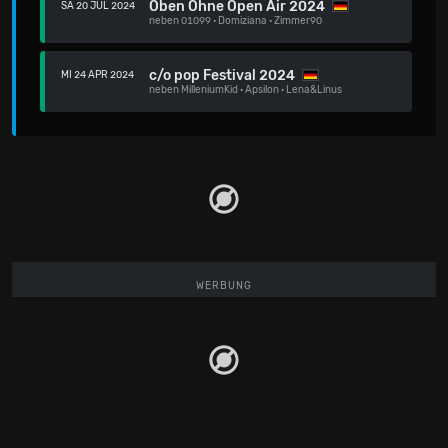
Oben Ohne Open Air 2024
SA 20 JUL 2024
neben
01099
·
Domiziana
·
Zimmer90
c/o pop Festival 2024
MI 24 APR 2024
neben
MilleniumKid
·
Apsilon
·
Lena&Linus
WERBUNG