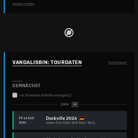
Update melden
VANDALISBIN: TOURDATEN
Fehlt etwas?
DEMNÄCHST
nur Schweizer Auftritte anzeigen
[1]
2026
4
Dockville 2026
FR 14 AUG
2026
neben
Tom Odell
·
Wolf Alice
·
Berq