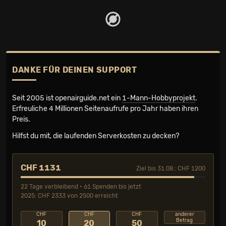
DANKE FÜR DEINEN SUPPORT
Seit 2005 ist openairguide.net ein
1-Mann-Hobbyprojekt
.
Erfreuliche 4 Millionen Seiten­aufrufe pro Jahr haben ihren
Preis.
Hilfst du mit, die laufenden Serverkosten zu decken?
CHF 1131
Ziel bis 31.08.: CHF 1200
22 Tage verbleibend • 61 Spenden bis jetzt
2025: CHF 2333 von 2500 erreicht
CHF
CHF
CHF
anderer
Betrag
10
20
50