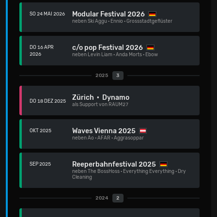
Modular Festival 2026
SO 24 MAI 2026
neben
Ski Aggu
·
Ennio
·
Grossstadtgeflüster
c/o pop Festival 2026
DO 16 APR
2026
neben
Levin Liam
·
Anda Morts
·
Ebow
2025
3
Zürich · Dynamo
DO 18 DEZ 2025
als Support von RAUM27
Waves Vienna 2025
OKT 2025
neben
Ão
·
AFAR
·
Aggrasoppar
Reeperbahnfestival 2025
SEP 2025
neben
The BossHoss
·
Everything Everything
·
Dry
Cleaning
2024
2