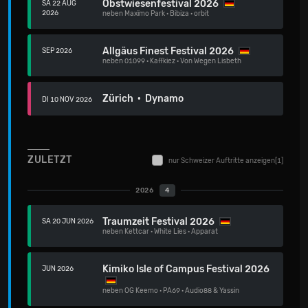
Obstwiesenfestival 2026
SA 22 AUG
2026
neben
Maxïmo Park
·
Bibiza
·
orbit
Allgäus Finest Festival 2026
SEP 2026
neben
01099
·
Kaffkiez
·
Von Wegen Lisbeth
Zürich · Dynamo
DI 10 NOV 2026
ZULETZT
nur Schweizer Auftritte anzeigen
[1]
2026
4
Traumzeit Festival 2026
SA 20 JUN 2026
neben
Kettcar
·
White Lies
·
Apparat
Kimiko Isle of Campus Festival 2026
JUN 2026
neben
OG Keemo
·
PA69
·
Audio88 & Yassin